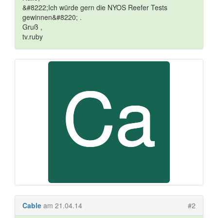
&#8222;Ich würde gern die NYOS Reefer Tests
gewinnen&#8220; .
Gruß ,
tv.ruby
Cable
am 21.04.14
#2