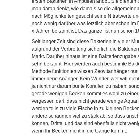
ersten Bakterien in Ampullen anbot. Sie diente
man daran denkt, wie damals so die allgemeine
nach Möglichkeiten gesucht seine Nitratwerte 
noch wenig darüber was letztlich aber schon im 
x Jahren bekannt ist. Das ganze ist nun schon 16
Seit langer Zeit sind diese Bakterien in vieler
aufgrund der Verbreitung sicherlich die Bakterie
Markt. Darüber hinaus ist eine Bakterienzugabe
sehr bekannt. Hier werden auch bestimmte Bakte
Methode funktioniert wissen Zeovitanhänger nur z
immer neue Anänger. Kein Wunder, wer will nicht
ja nicht nur darum bunte Korallen zu haben, son
gerade wenigen Becken kommt es wohl zu einer 
vergessen darf, dass nicht gerade wenige Aquar
werden teils zu viele Fische in zu kleinen Becken
andere schäumen viel zu stark ab, so dass uns
können. Dritte, und das sind ebenfalls nicht we
wenn Ihr Becken nicht in die Gänge kommt.