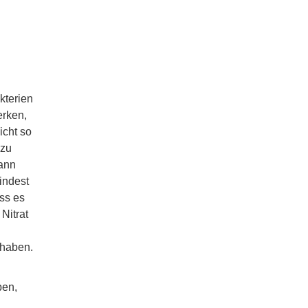
kterien
erken,
icht so
 zu
dann
mindest
ss es
Nitrat
 haben.
ben,