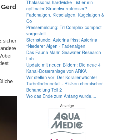
Thalassoma hardwicke - ist er ein
n Gerd
optimaler Strudelwurmfresser?
Fadenalgen, Kieselalgen, Kugelalgen &
Co
Pressemeldung: Tri Complex compact
vorgestellt
Sternstunde: Asterina frisst Asterina
 sicher
"Niedere" Algen - Fadenalgen
 andere
Das Fauna Marin Seawater Research
Wobei
Lab
dest
Update mit neuen Bildern: Die neue 4
Kanal-Dosieranlage von ARKA
Wir stellen vor: Der Korallenwächter
ßliche
Turbellarienbefall - Risiken chemischer
Behandlung Teil 2
Wo das Ende zum Anfang wurde....
Anzeige