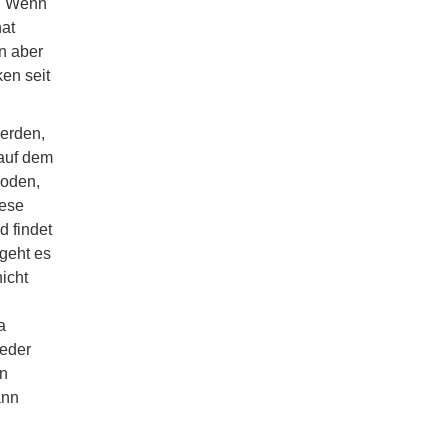
t. Wenn
at
n aber
en seit
werden,
 auf dem
hoden,
iese
d findet
geht es
icht
a
ieder
en
ann