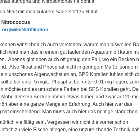
omonas eutropha und Nitrosomonas halophila
on Nitrit mit molekularem Sauerstoff zu Nitrat
a, Nitrococcus
.org/wiki/Nitrifikation
, können wir sicherlich auch verstehen, warum man bisweilen Ba
rlich wird man das in einem gut laufenden Aquarium oft kaum m
. Aber es gibt eben auch oft genug den Fall, wo ein Becken n
sind. Also Nitrat und Phosphat nicht in geringem Maße, sondern
oft ein unschönes Algenwachstum an, SPS Korallen fühlen sich 
t sollte bei unter 5 mg/L, Phosphat bei unter 0,01 mg liegen, zu
ren möchte und es um schöne Farben bei SPS Korallen geht. Da
d Mohr, der sein Becken immer etwas höher, und zwar auf 20 mg 
hört aber eine ganze Menge an Erfahrung. Auch hier war das
 mit einscheidend. Man muss auch hier das richtige Händchen
rlich vielfältig sein. Vergessen wir nicht die vorher schon
infach zu viele Fische pflegen, eine unzureichende Technik ha