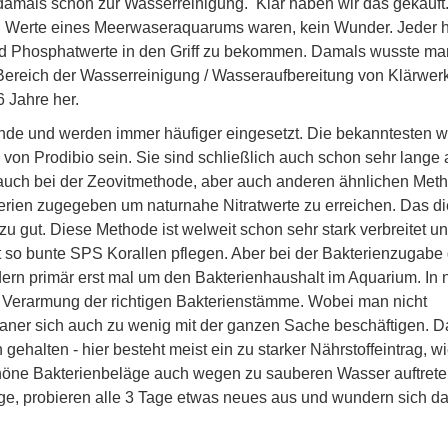
n damals schon zur Wasserreinigung. Klar haben wir das gekauf
n Werte eines Meerwaseraquarums waren, kein Wunder. Jeder h
und Phosphatwerte in den Griff zu bekommen. Damals wusste ma
Bereich der Wasserreinigung / Wasseraufbereitung von Klärwerk
 Jahre her.
 Munde und werden immer häufiger eingesetzt. Die bekanntesten 
n von Prodibio sein. Sie sind schließlich auch schon sehr lange
 auch bei der Zeovitmethode, aber auch anderen ähnlichen Met
rien zugegeben um naturnahe Nitratwerte zu erreichen. Das d
u gut. Diese Methode ist welweit schon sehr stark verbreitet un
 so bunte SPS Korallen pflegen. Aber bei der Bakterienzugabe 
dern primär erst mal um den Bakterienhaushalt im Aquarium. In n
Verarmung der richtigen Bakterienstämme. Wobei man nicht
ianer sich auch zu wenig mit der ganzen Sache beschäftigen. D
 gehalten - hier besteht meist ein zu starker Nährstoffeintrag, w
chöne Bakterienbeläge auch wegen zu sauberen Wasser auftret
nige, probieren alle 3 Tage etwas neues aus und wundern sich d