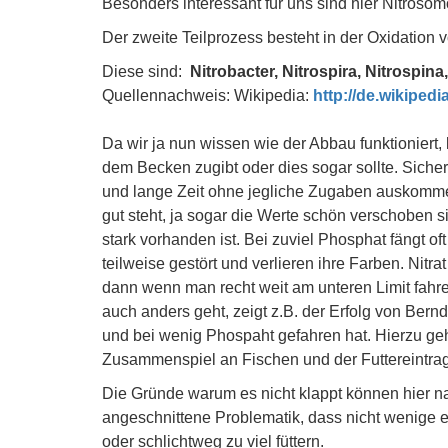
Besonders interessant für uns sind hier Nitros
Der zweite Teilprozess besteht in der Oxidation v
Diese sind:
Nitrobacter, Nitrospira, Nitrospin
Quellennachweis: Wikipedia:
http://de.wikipedia
Da wir ja nun wissen wie der Abbau funktioniert
dem Becken zugibt oder dies sogar sollte. Siche
und lange Zeit ohne jegliche Zugaben auskommen
gut steht, ja sogar die Werte schön verschoben 
stark vorhanden ist. Bei zuviel Phosphat fängt 
teilweise gestört und verlieren ihre Farben. Nitra
dann wenn man recht weit am unteren Limit fah
auch anders geht, zeigt z.B. der Erfolg von Bern
und bei wenig Phospaht gefahren hat. Hierzu ge
Zusammenspiel an Fischen und der Futtereintrag
Die Gründe warum es nicht klappt können hier natü
angeschnittene Problematik, dass nicht wenige e
oder schlichtweg zu viel füttern.