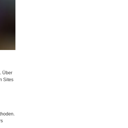
. Über
n Sites
ethoden.
rs