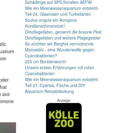
Schädlinge auf SPS Korallen AEFW
Wie ein Meerwasseraquarium entsteht-
Teil 24: Glasrosen und Turbellarien
Scutus unguis ein Acropora
Korallenschmarotzer!
Dinoflagellaten, genannt die braune Pest
Dinoflagellaten und weitere Plagegeister
So züchten wir Berghia verrucicornis
üßt.
Mycosidol - eine Wunderwaffe gegen
quarium
Cyanobakterien?
ere
220 cm Borstenwurm!
Unsere ersten Erfahrungen mit roten
Cyanobakterien
Wie ein Meerwasseraquarium entsteht-
oder
Teil 21: Cyanos, Fische und DIY
hat
Aquarium-Netzabdeckung
h aus
Anzeige
Anemone