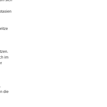
ptasien
ritze
tzen.
ch im
er
.
n die