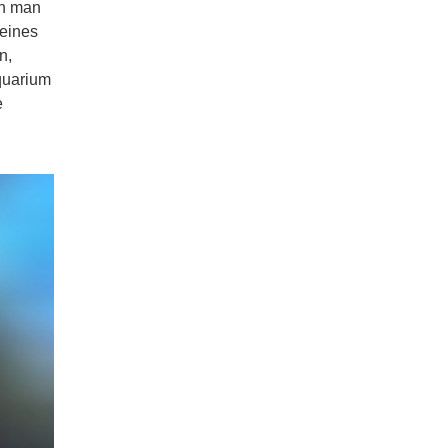
en man
leines
n,
quarium
e