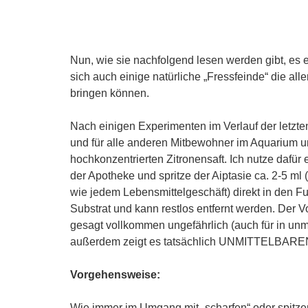
Nun, wie sie nachfolgend lesen werden gibt, es 
sich auch einige natürliche „Fressfeinde“ die al
bringen können.
Nach einigen Experimenten im Verlauf der letzte
und für alle anderen Mitbewohner im Aquarium u
hochkonzentrierten Zitronensaft. Ich nutze dafür
der Apotheke und spritze der Aiptasie ca. 2-5 ml
wie jedem Lebensmittelgeschäft) direkt in den
Substrat und kann restlos entfernt werden. Der V
gesagt vollkommen ungefährlich (auch für in unm
außerdem zeigt es tatsächlich UNMITTELBAREN
Vorgehensweise:
Wie immer im Umgang mit „scharfen“ oder spitzen