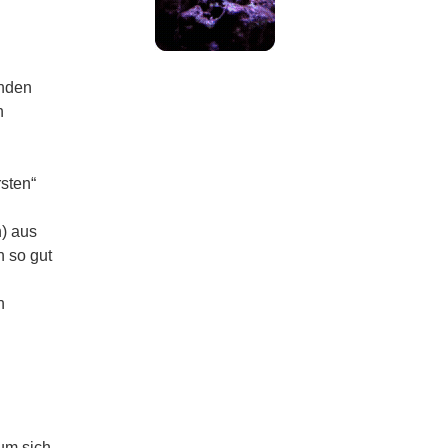
inden
h
sten“
n) aus
n so gut
n
um sich