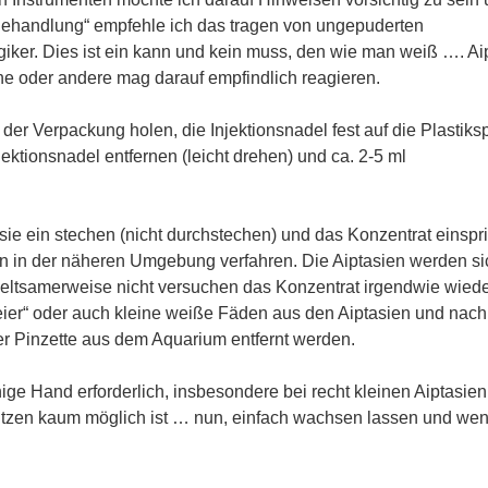
„Behandlung“ empfehle ich das tragen von ungepuderten
iker. Dies ist ein kann und kein muss, den wie man weiß …. Ai
ine oder andere mag darauf empfindlich reagieren.
der Verpackung holen, die Injektionsnadel fest auf die Plastiksp
ektionsnadel entfernen (leicht drehen) und ca. 2-5 ml
sie ein stechen (nicht durchstechen) und das Konzentrat einspri
ien in der näheren Umgebung verfahren. Die Aiptasien werden si
ltsamerweise nicht versuchen das Konzentrat irgendwie wied
leier“ oder auch kleine weiße Fäden aus den Aiptasien und nach
er Pinzette aus dem Aquarium entfernt werden.
uhige Hand erforderlich, insbesondere bei recht kleinen Aiptasien
spritzen kaum möglich ist … nun, einfach wachsen lassen und wen