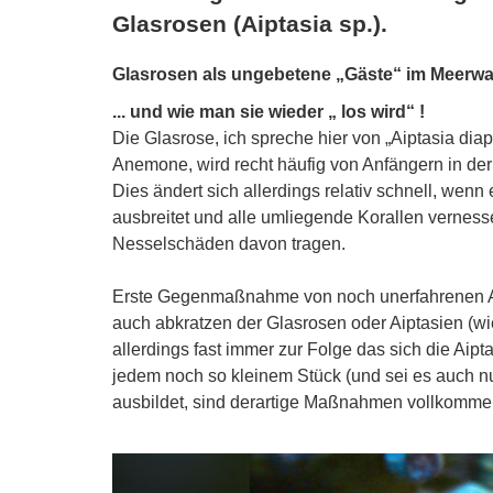
Glasrosen (Aiptasia sp.).
Glasrosen als ungebetene „Gäste“ im Meerw
... und wie man sie wieder „ los wird“ !
Die Glasrose, ich spreche hier von „Aiptasia d
Anemone, wird recht häufig von Anfängern in der
Dies ändert sich allerdings relativ schnell, wen
ausbreitet und alle umliegende Korallen vernesse
Nesselschäden davon tragen.
Erste Gegenmaßnahme von noch unerfahrenen An
auch abkratzen der Glasrosen oder Aiptasien (w
allerdings fast immer zur Folge das sich die Aip
jedem noch so kleinem Stück (und sei es auch n
ausbildet, sind derartige Maßnahmen vollkommen