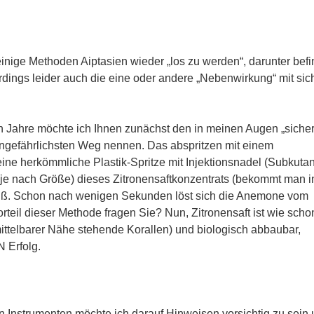
einige Methoden Aiptasien wieder „los zu werden“, darunter bef
lerdings leider auch die eine oder andere „Nebenwirkung“ mit sic
n Jahre möchte ich Ihnen zunächst den in meinen Augen „sicher
ngefährlichsten Weg nennen. Das abspritzen mit einem
 eine herkömmliche Plastik-Spritze mit Injektionsnadel (Subkuta
 (je nach Größe) dieses Zitronensaftkonzentrats (bekommt man i
 Fuß. Schon nach wenigen Sekunden löst sich die Anemone vom
orteil dieser Methode fragen Sie? Nun, Zitronensaft ist wie scho
ittelbarer Nähe stehende Korallen) und biologisch abbaubar,
 Erfolg.
 Instrumenten möchte ich darauf Hinweisen vorsichtig zu sein 