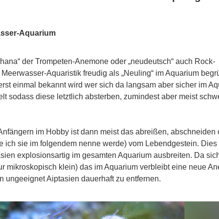
asser-Aquarium
iaphana“ der Trompeten-Anemone oder „neudeutsch“ auch Rock-
 Meerwasser-Aquaristik freudig als „Neuling“ im Aquarium begr
n erst einmal bekannt wird wer sich da langsam aber sicher im A
lt sodass diese letztlich absterben, zumindest aber meist schw
fängern im Hobby ist dann meist das abreißen, abschneiden 
ie ich sie im folgendem nenne werde) vom Lebendgestein. Dies 
tasien explosionsartig im gesamten Aquarium ausbreiten. Da sic
ur mikroskopisch klein) das im Aquarium verbleibt eine neue 
 ungeeignet Aiptasien dauerhaft zu entfernen.