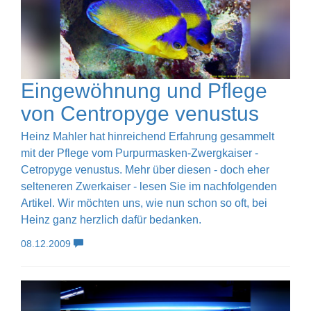
Eingewöhnung und Pflege
von Centropyge venustus
Heinz Mahler hat hinreichend Erfahrung gesammelt
mit der Pflege vom Purpurmasken-Zwergkaiser -
Cetropyge venustus. Mehr über diesen - doch eher
selteneren Zwerkaiser - lesen Sie im nachfolgenden
Artikel. Wir möchten uns, wie nun schon so oft, bei
Heinz ganz herzlich dafür bedanken.
08.12.2009