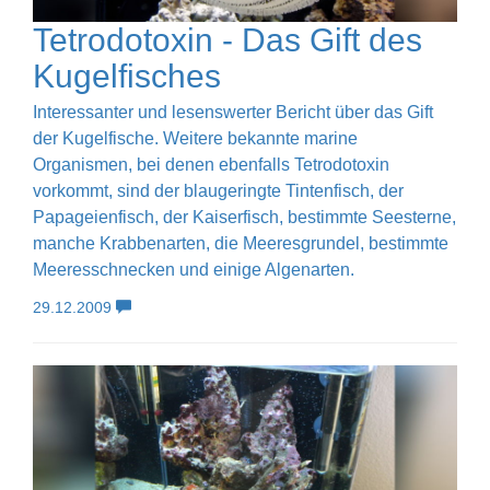
Tetrodotoxin - Das Gift des
Kugelfisches
Interessanter und lesenswerter Bericht über das Gift
der Kugelfische. Weitere bekannte marine
Organismen, bei denen ebenfalls Tetrodotoxin
vorkommt, sind der blaugeringte Tintenfisch, der
Papageienfisch, der Kaiserfisch, bestimmte Seesterne,
manche Krabbenarten, die Meeresgrundel, bestimmte
Meeresschnecken und einige Algenarten.
29.12.2009