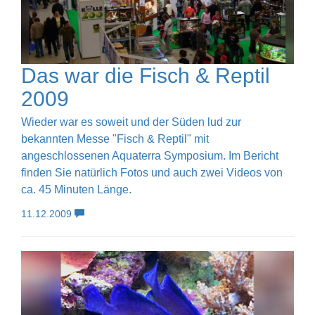
Das war die Fisch & Reptil
2009
Wieder war es soweit und der Süden lud zur
bekannten Messe "Fisch & Reptil" mit
angeschlossenen Aquaterra Symposium. Im Bericht
finden Sie natürlich Fotos und auch zwei Videos von
ca. 45 Minuten Länge.
11.12.2009