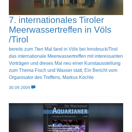
7. internationales Tiroler
Meerwassertreffen in Völs
/Tirol
bereits zum 7ten Mal fand in Völs bei Innsbruck/Tirol
das internationale Meerwassertreffen mit interessanten
Vorträgen und dieses Mal neu einer Kunstausstellung
zum Thema Fisch und Wasser statt. Ein Bericht vom
Organisator des Treffens, Markus Köchle
30.09.2009