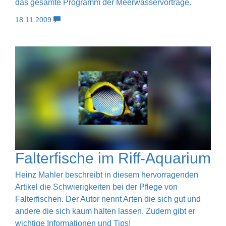
das gesamte Programm der Meerwasservorträge.
18.11.2009
Falterfische im Riff-Aquarium
Heinz Mahler beschreibt in diesem hervorragenden
Artikel die Schwierigkeiten bei der Pflege von
Falterfischen. Der Autor nennt Arten die sich gut und
andere die sich kaum halten lassen. Zudem gibt er
wichtige Informationen und Tips!