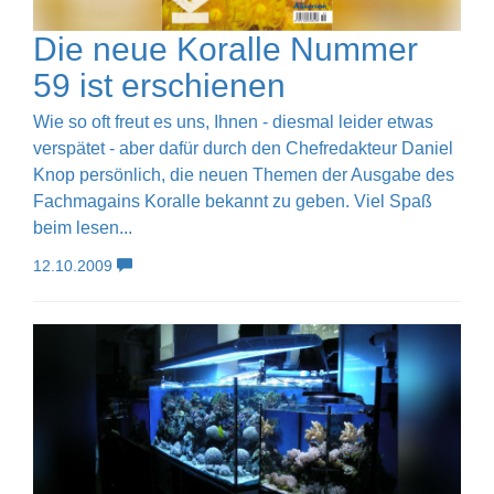
Die neue Koralle Nummer
59 ist erschienen
Wie so oft freut es uns, Ihnen - diesmal leider etwas
verspätet - aber dafür durch den Chefredakteur Daniel
Knop persönlich, die neuen Themen der Ausgabe des
Fachmagains Koralle bekannt zu geben. Viel Spaß
beim lesen...
12.10.2009