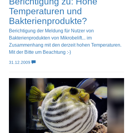
Berichtigung zu: Hohe
Temperaturen und
Bakterienprodukte?
Berichtigung der Meldung für Nutzer von
Bakterienprodukten von Mikrobelift... im
Zusammenhang mit den derzeit hohen Temperaturen.
Mit der Bitte um Beachtung :-)
31.12.2009