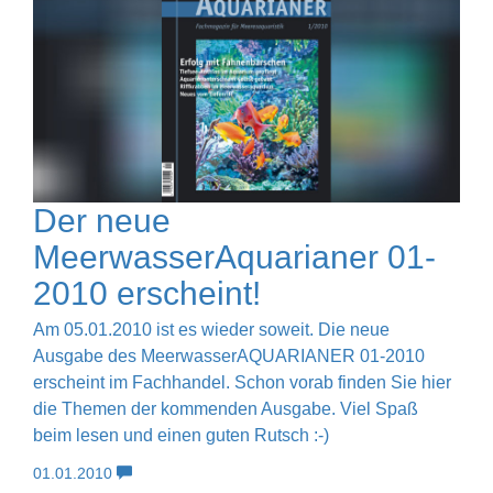
Der neue
MeerwasserAquarianer 01-
2010 erscheint!
Am 05.01.2010 ist es wieder soweit. Die neue
Ausgabe des MeerwasserAQUARIANER 01-2010
erscheint im Fachhandel. Schon vorab finden Sie hier
die Themen der kommenden Ausgabe. Viel Spaß
beim lesen und einen guten Rutsch :-)
01.01.2010