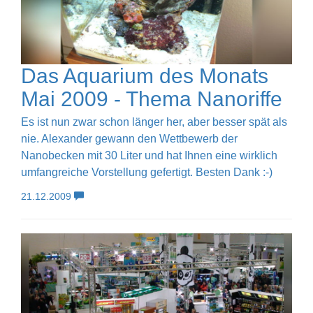
Das Aquarium des Monats
Mai 2009 - Thema Nanoriffe
Es ist nun zwar schon länger her, aber besser spät als
nie. Alexander gewann den Wettbewerb der
Nanobecken mit 30 Liter und hat Ihnen eine wirklich
umfangreiche Vorstellung gefertigt. Besten Dank :-)
21.12.2009