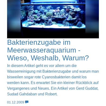
Bakterienzugabe im
Meerwasseraquarium -
Wieso, Weshalb, Warum?
In diesem Artikel geht es vor allem um die
Wasserreinigung mit Bakterienzugabe und warum man
bisweilen sogar rote Cyanosbakterien damit los
werden kann. Es erwartet Sie ein kleiner Rückblick auf
Vergangenes und Neues. Ein Artikel von Gerd Guddat,
Sudad Gahdaban und Robert.
01.12.2009