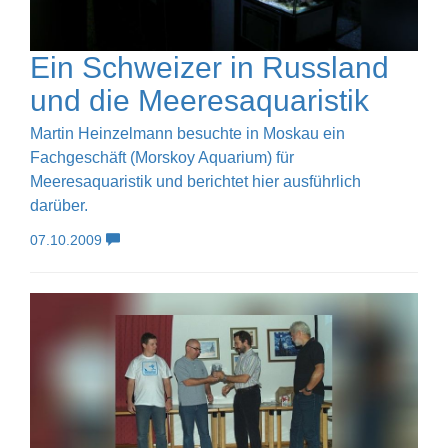
Ein Schweizer in Russland
und die Meeresaquaristik
Martin Heinzelmann besuchte in Moskau ein
Fachgeschäft (Morskoy Aquarium) für
Meeresaquaristik und berichtet hier ausführlich
darüber.
07.10.2009