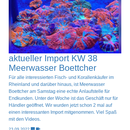
aktueller Import KW 38
Meerwasser Boettcher
Für alle interessierten Fisch- und Korallenkäufer im
Rheinland und darüber hinaus, ist Meerwasser
Boettcher am Samstag eine echte Anlaufstelle für
Endkunden. Unter der Woche ist das Geschäft nur für
Händler geöffnet. Wir wurden jetzt schon 2 mal auf
einen interessanten Import mitgenommen. Viel Spaß
mit den Videos.
23.09.2022