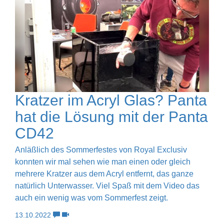
Kratzer im Acryl Glas? Panta
hat die Lösung mit der Panta
CD42
Anläßlich des Sommerfestes von Royal Exclusiv
konnten wir mal sehen wie man einen oder gleich
mehrere Kratzer aus dem Acryl entfernt, das ganze
natürlich Unterwasser. Viel Spaß mit dem Video das
auch ein wenig was vom Sommerfest zeigt.
13.10.2022