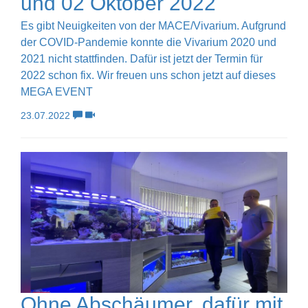
und 02 Oktober 2022
Es gibt Neuigkeiten von der MACE/Vivarium. Aufgrund
der COVID-Pandemie konnte die Vivarium 2020 und
2021 nicht stattfinden. Dafür ist jetzt der Termin für
2022 schon fix. Wir freuen uns schon jetzt auf dieses
MEGA EVENT
23.07.2022
Ohne Abschäumer, dafür mit