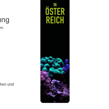
ung
en.
chen und