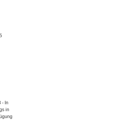
5
- In
gs in
rfügung