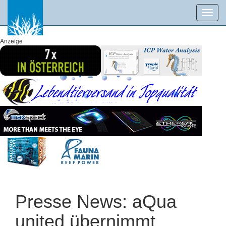
Toggl
navig
Anzeige
Presse News: aQua
united übernimmt