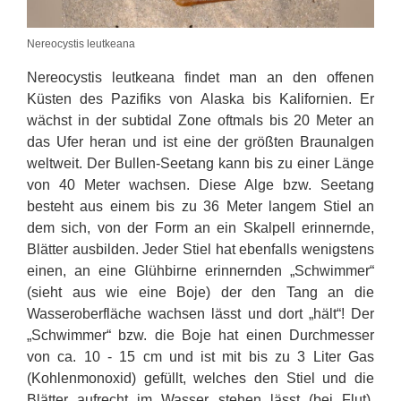
Nereocystis leutkeana
Nereocystis leutkeana findet man an den offenen
Küsten des Pazifiks von Alaska bis Kalifornien. Er
wächst in der subtidal Zone oftmals bis 20 Meter an
das Ufer heran und ist eine der größten Braunalgen
weltweit. Der Bullen-Seetang kann bis zu einer Länge
von 40 Meter wachsen. Diese Alge bzw. Seetang
besteht aus einem bis zu 36 Meter langem Stiel an
dem sich, von der Form an ein Skalpell erinnernde,
Blätter ausbilden. Jeder Stiel hat ebenfalls wenigstens
einen, an eine Glühbirne erinnernden „Schwimmer“
(sieht aus wie eine Boje) der den Tang an die
Wasseroberfläche wachsen lässt und dort „hält“! Der
„Schwimmer“ bzw. die Boje hat einen Durchmesser
von ca. 10 - 15 cm und ist mit bis zu 3 Liter Gas
(Kohlenmonoxid) gefüllt, welches den Stiel und die
Blätter aufrecht im Wasser stehen lässt (bei Flut).