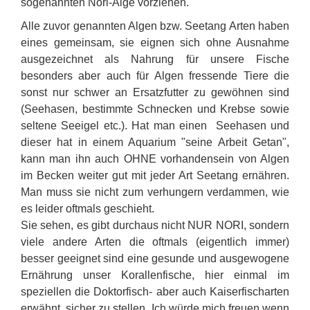
sogenannten Nori-Alge vorziehen.
Alle zuvor genannten Algen bzw. Seetang Arten haben
eines gemeinsam, sie eignen sich ohne Ausnahme
ausgezeichnet als Nahrung für unsere Fische
besonders aber auch für Algen fressende Tiere die
sonst nur schwer an Ersatzfutter zu gewöhnen sind
(Seehasen, bestimmte Schnecken und Krebse sowie
seltene Seeigel etc.). Hat man einen Seehasen und
dieser hat in einem Aquarium "seine Arbeit Getan",
kann man ihn auch OHNE vorhandensein von Algen
im Becken weiter gut mit jeder Art Seetang ernähren.
Man muss sie nicht zum verhungern verdammen, wie
es leider oftmals geschieht.
Sie sehen, es gibt durchaus nicht NUR NORI, sondern
viele andere Arten die oftmals (eigentlich immer)
besser geeignet sind eine gesunde und ausgewogene
Ernährung unser Korallenfische, hier einmal im
speziellen die Doktorfisch- aber auch Kaiserfischarten
erwähnt, sicher zu stellen. Ich würde mich freuen wenn