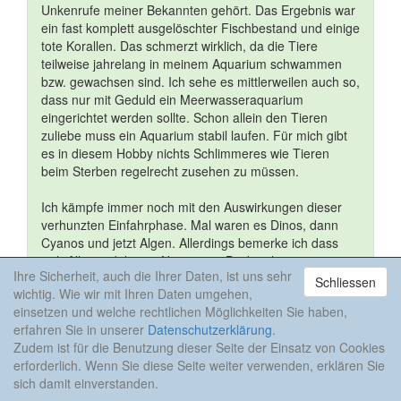
Unkenrufe meiner Bekannten gehört. Das Ergebnis war
ein fast komplett ausgelöschter Fischbestand und einige
tote Korallen. Das schmerzt wirklich, da die Tiere
teilweise jahrelang in meinem Aquarium schwammen
bzw. gewachsen sind. Ich sehe es mittlerweilen auch so,
dass nur mit Geduld ein Meerwasseraquarium
eingerichtet werden sollte. Schon allein den Tieren
zuliebe muss ein Aquarium stabil laufen. Für mich gibt
es in diesem Hobby nichts Schlimmeres wie Tieren
beim Sterben regelrecht zusehen zu müssen.
Ich kämpfe immer noch mit den Auswirkungen dieser
verhunzten Einfahrphase. Mal waren es Dinos, dann
Cyanos und jetzt Algen. Allerdings bemerke ich dass
sich Alles stabilisiert. Naja, mein Becken hat jetzt etwa
Ihre Sicherheit, auch die Ihrer Daten, ist uns sehr
ein dreiviertel Jahr Einfahrphase benötigt...
Schliessen
wichtig. Wie wir mit Ihren Daten umgehen,
einsetzen und welche rechtlichen Möglichkeiten Sie haben,
erfahren Sie in unserer
Datenschutzerklärung
.
Zudem ist für die Benutzung dieser Seite der Einsatz von Cookies
erforderlich. Wenn Sie diese Seite weiter verwenden, erklären Sie
Anzeige
sich damit einverstanden.