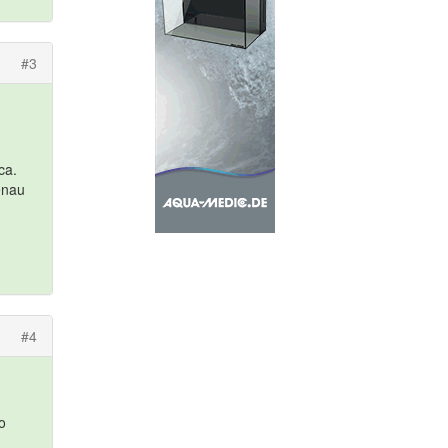
#3
ca.
genau
#4
o