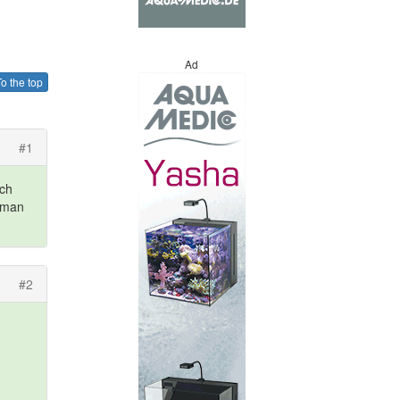
Ad
o the top
#1
ich
d man
#2