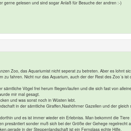
r gerne gelesen und sind sogar Anlaß für Besuche der andren :-)
 ganzen Zoo, das Aquariumist nicht seperat zu betreten. Aber es lohnt si
im zu fahren. Nicht nur das Aquarium, auch der der Rest des Zoo´s ist 
er sämtliche Vögel frei herum fliegen/laufen und die sich fast von allein
 wurde mir mal gesagt.
öcken und was sonst noch in Wüsten lebt.
dschaft in der sämtliche Giraffen,Nashöhrner Gazellen und der gleich 
 dorthin und es ist immer wieder ein Erlebniss. Man bekommt die Tiere 
gen presäntiert sonder muß sich bei der Größe der Gehege regelrecht a
ken,gerade in der Steppenlandschaft ist ein Fernglass echte Hilfe.