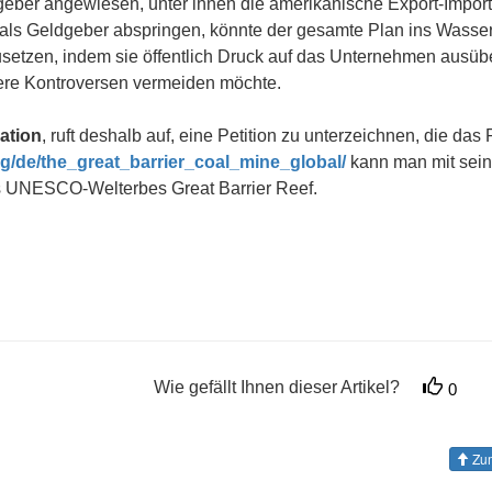
ldgeber angewiesen, unter ihnen die amerikanische Export-Impor
ie als Geldgeber abspringen, könnte der gesamte Plan ins Wasser 
setzen, indem sie öffentlich Druck auf das Unternehmen ausüb
re Kontroversen vermeiden möchte.
sation
, ruft deshalb auf, eine Petition zu unterzeichnen, die das 
g/de/the_great_barrier_coal_mine_global/
kann man mit sein
des UNESCO-Welterbes Great Barrier Reef.
Wie gefällt Ihnen dieser Artikel?
0
Zum