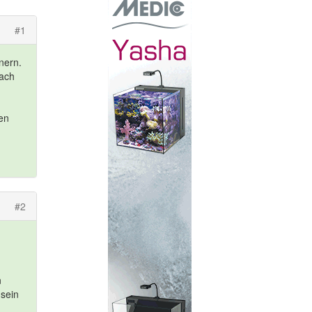
#1
nern.
nach
en
#2
n
 sein