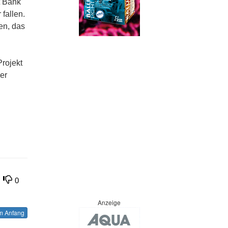
t Bank
fallen.
en, das
Projekt
er
0
Anzeige
 Anfang