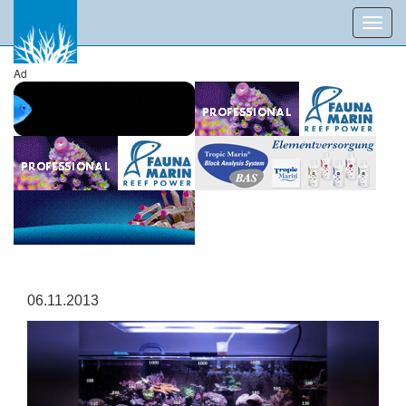
Toggl
navig
Ad
06.11.2013