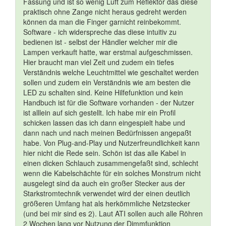
Fassung und ist so wenig Luft zum Reflektor das diese
praktisch ohne Zange nicht heraus gedreht werden
können da man die Finger garnicht reinbekommt.
Software - ich widerspreche das diese intuitiv zu
bedienen ist - selbst der Händler welcher mir die
Lampen verkauft hatte, war erstmal aufgeschmissen.
Hier braucht man viel Zeit und zudem ein tiefes
Verständnis welche Leuchtmittel wie geschaltet werden
sollen und zudem ein Verständnis wie am besten die
LED zu schalten sind. Keine Hilfefunktion und kein
Handbuch ist für die Software vorhanden - der Nutzer
ist alllein auf sich gestellt. Ich habe mir ein Profil
schicken lassen das ich dann eingespielt habe und
dann nach und nach meinen Bedürfnissen angepaßt
habe. Von Plug-and-Play und Nutzerfreundlichkeit kann
hier nicht die Rede sein. Schön ist das alle Kabel in
einen dicken Schlauch zusammengefaßt sind, schlecht
wenn die Kabelschächte für ein solches Monstrum nicht
ausgelegt sind da auch ein großer Stecker aus der
Starkstromtechnik verwendet wird der einen deutlich
größeren Umfang hat als herkömmliche Netzstecker
(und bei mir sind es 2). Laut ATI sollen auch alle Röhren
2 Wochen lang vor Nutzung der Dimmfunktion