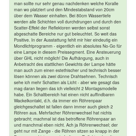
man sollte nur sehr genau nachdenken welche Koralle
man wo platziert und den Mindestabstand von 20cm
über dem Wasser einhalten. Bei 80cm Wassertiefe
werden alle Schichten voll durchdrungen und durch den
Scatter-Effekt der Reflektoren werden selbst sonst
abgeschatte Bereiche nur gut beleuchtet. So weit das
Positive. In der Ausstattung fehlt mir hier eindeutig ein
Mondlichtprogramm - eigentlich ein absolutes No-Go für
eine Lampe in diesem Preissegment. Eine Ansteuerung
über GHL nicht möglich! Die Aufhängung, auch in
Anbetracht des stattlichen Gewichts der Lampe hätte
man auch zum einen estethischer und technisch besser
lösen können als zwei dünne Drahtsehnen. Technisch
sehe ich mehr Schatten als Licht - aber wie gesagt das
mag daran liegen das ich vielleicht 2 Montagsmodelle
habe. Ein Schaltbereich hat einen nicht auffindbaren
Wackelkontakt, d.h. da immer ein Röhrenpaar
gleichgeschaltet ist fallen dann immer auch gleich 2
Röhren aus. Mehrfacher Röhrenwechsel hat nichts
gebracht; machmal ist das betroffene Röhrenpaar an
und manchmal eben nicht. Ach ja Röhrenwechsel; der
geht nur mit Zange - die Röhren sitzen so knapp in der