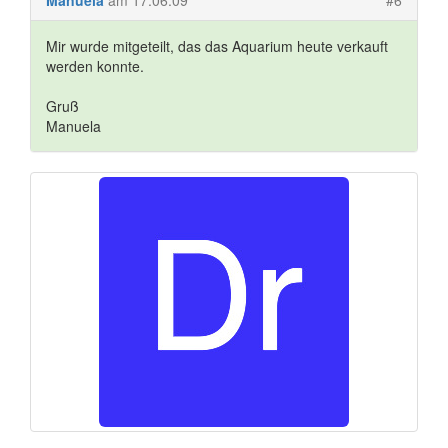
Manuela
am 17.06.09
#6
Mir wurde mitgeteilt, das das Aquarium heute verkauft
werden konnte.
Gruß
Manuela