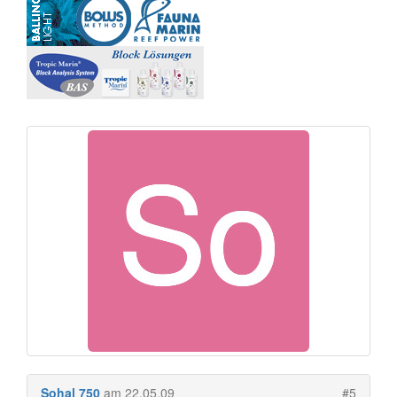
Sohal 750
am 22.05.09
#5