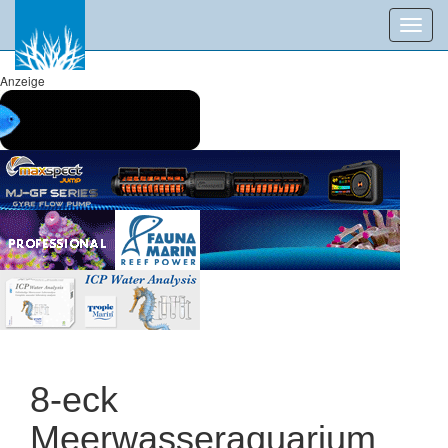
Toggl
navig
Anzeige
8-eck
Meerwasseraquarium