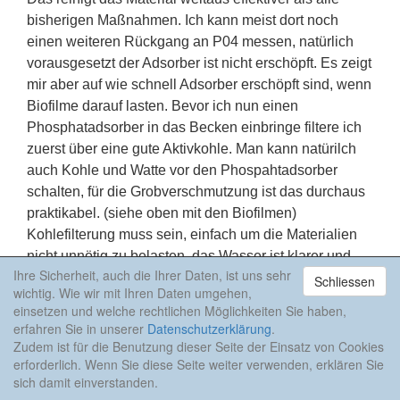
bisherigen Maßnahmen. Ich kann meist dort noch
einen weiteren Rückgang an P04 messen, natürlich
vorausgesetzt der Adsorber ist nicht erschöpft. Es zeigt
mir aber auf wie schnell Adsorber erschöpft sind, wenn
Biofilme darauf lasten. Bevor ich nun einen
Phosphatadsorber in das Becken einbringe filtere ich
zuerst über eine gute Aktivkohle. Man kann natürilch
auch Kohle und Watte vor den Phospahtadsorber
schalten, für die Grobverschmutzung ist das durchaus
praktikabel. (siehe oben mit den Biofilmen)
Kohlefilterung muss sein, einfach um die Materialien
nicht unnötig zu belasten, das Wasser ist klarer und
Ihre Sicherheit, auch die Ihrer Daten, ist uns sehr
sauberer der Adsorber hat es meist einfacher. Leider
Schliessen
wichtig. Wie wir mit Ihren Daten umgehen,
geht es nicht ganz ohne Arbeit. Machen Sie sich die
einsetzen und welche rechtlichen Möglichkeiten Sie haben,
Mühe und befreien Sie den Adsorber von den darauf
erfahren Sie in unserer
Datenschutzerklärung
.
lastenden Materialien. Es ist im übrigen nicht schlimm
Zudem ist für die Benutzung dieser Seite der Einsatz von Cookies
erforderlich. Wenn Sie diese Seite weiter verwenden, erklären Sie
wenn diese Dreckschichten und Bakterien durch die
sich damit einverstanden.
Pumpe wieder in den Aquarienkreislauf kommen...