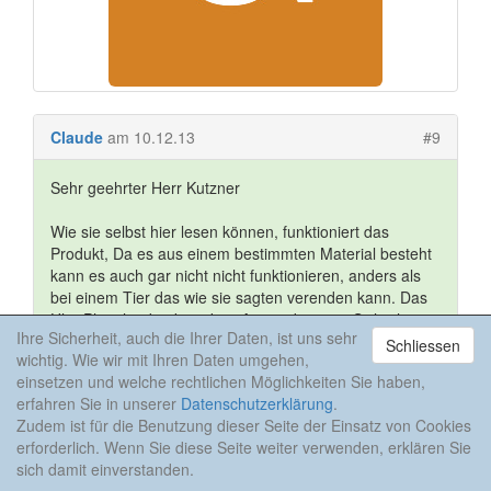
Claude
am 10.12.13
#9
Sehr geehrter Herr Kutzner
Wie sie selbst hier lesen können, funktioniert das
Produkt, Da es aus einem bestimmten Material besteht
kann es auch gar nicht nicht funktionieren, anders als
bei einem Tier das wie sie sagten verenden kann. Das
UltraPhos hat bei korrekter Anwendung mit Sicherheit
Ihre Sicherheit, auch die Ihrer Daten, ist uns sehr
die Menge an Po4 aus dem Wasser entfernt die es soll,
Schliessen
wichtig. Wie wir mit Ihren Daten umgehen,
es tut es auf andere Weise als andere Adsorber da es
einsetzen und welche rechtlichen Möglichkeiten Sie haben,
anders aufgebaut ist. Es kann aber nicht kaputt sein
erfahren Sie in unserer
Datenschutzerklärung
.
oder einfach mal nicht funktionieren, da der Grundstoff
Zudem ist für die Benutzung dieser Seite der Einsatz von Cookies
physikalisch arbeitet.
erforderlich. Wenn Sie diese Seite weiter verwenden, erklären Sie
sich damit einverstanden.
Wie gesagt ich hatte es Ihnen wirklich ausreichend