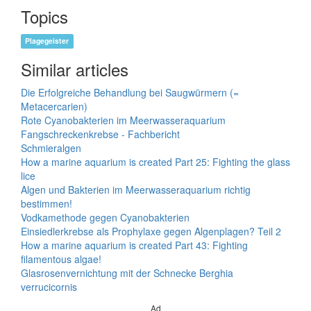
Topics
Plagegeister
Similar articles
Die Erfolgreiche Behandlung bei Saugwürmern (=
Metacercarien)
Rote Cyanobakterien im Meerwasseraquarium
Fangschreckenkrebse - Fachbericht
Schmieralgen
How a marine aquarium is created Part 25: Fighting the glass
lice
Algen und Bakterien im Meerwasseraquarium richtig
bestimmen!
Vodkamethode gegen Cyanobakterien
Einsiedlerkrebse als Prophylaxe gegen Algenplagen? Teil 2
How a marine aquarium is created Part 43: Fighting
filamentous algae!
Glasrosenvernichtung mit der Schnecke Berghia
verrucicornis
Ad