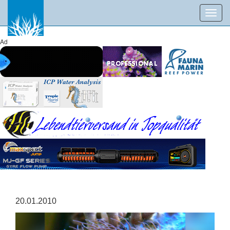
Toggl
navig
Ad
20.01.2010