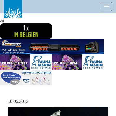
Toggl
navig
Ad
10.05.2012