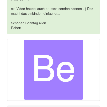
ein Video hättest auch an mich senden können .-) Das
macht das einbinden einfacher...
Schönen Sonntag allen
Robert