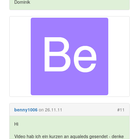
Dominik
benny1006
on 26.11.11
#11
Hi
Video hab ich ein kurzen an aqualeds gesendet - denke