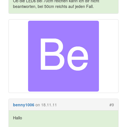
Ob die LEDs bei 70cm reichen kann ich dir nicht
beantworten, bei 50cm reichts auf jeden Fall.
benny1006
on 18.11.11
#9
Hallo