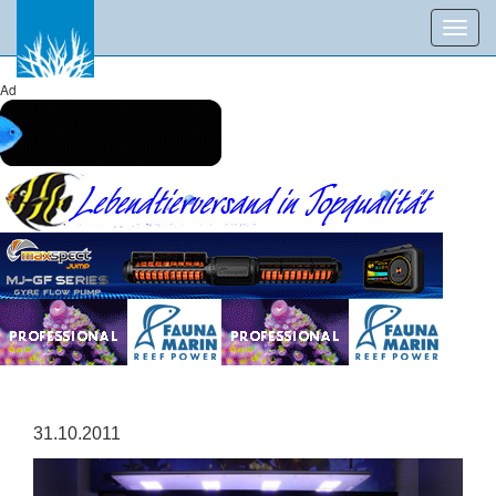
Toggl
navig
Ad
31.10.2011