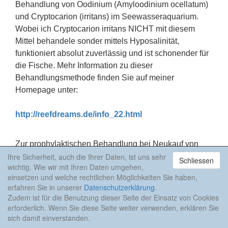
Behandlung von Oodinium (Amyloodinium ocellatum)
und Cryptocarion (irritans) im Seewasseraquarium.
Wobei ich Cryptocarion irritans NICHT mit diesem
Mittel behandele sonder mittels Hyposalinität,
funktioniert absolut zuverlässig und ist schonender für
die Fische. Mehr Information zu dieser
Behandlungsmethode finden Sie auf meiner
Homepage unter:
http://reefdreams.de/info_22.html
Zur prophylaktischen Behandlung bei Neukauf von
Fischen hat sich NEOSAL FLÜSSIG bei mir allerdings
Ihre Sicherheit, auch die Ihrer Daten, ist uns sehr
Schliessen
wichtig. Wie wir mit Ihren Daten umgehen,
bestens bewährt da es die Nitrifikations-Bakterien im
einsetzen und welche rechtlichen Möglichkeiten Sie haben,
HMF NICHT schädigt.
erfahren Sie in unserer
Datenschutzerklärung
.
HW ODINEX SEEWASSER
Zudem ist für die Benutzung dieser Seite der Einsatz von Cookies
erforderlich. Wenn Sie diese Seite weiter verwenden, erklären Sie
Wirkt zuverlässig gegen Oodinium (Amyloodinium
sich damit einverstanden.
ocellatum), der so genannten „Samtkrankheit“, bei