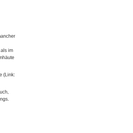
 mancher
 als im
imhäute
e (Link:
uch,
ungs.