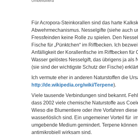
Umbellulifera
Für Acropora-Steinkorallen sind das harte Kalkske
Abwehrmechanismus. Nesselgifte (siehe auch unt
Fressfeinden keine Rolle zu spielen. Den Nessel
Fische für „Pünktchen“ im Riffbecken. Ich bezwei
Anfälligkeit der Korallenfische im Riffbecken f
Wasser gelöstes Nesselgift, das übrigens ja als 
(sie sind der wichtigste Schutz der Fische) erklär
Ich vermute eher in anderen Naturstoffen die Ursa
http://de.wikipedia.org/wiki/Terpene
).
Viele tausende Verbindungen sind bekannt. Fehl
dass 2002 viele chemische Naturstoffe aus Coel
Wieso die Blumentiere oder ihre Vorfahren diese 
wasserlöslich sind. Ein ungemeiner Vorteil für
umgebende Medium gemindert. Terpene können a
antimikrobiell wirksam sind.