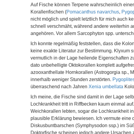
Auf Fische können Terpene wahrscheinlich einen
Korallenfischen (
Pomacanthus navarchus
,
Pygop
nicht möglich und spielt letztlich für mich auch 
schnell verschmäht, während andere weiterhin a
angehören. Vor allem Sarcophyton spp. untersch
Ich konnte regelmäßig feststellen, dass die Kolo
keine exakte Literatur zur Bestimmung. Klyxum s
vermutlich in der Lage heilende Eigenschaften z
dato unbehelligte Oktokorallen komplett aufgefr
azooxanthellate Hornkorallen (Astrogorgia sp., M
innerhalb weniger Stunden zerstörten.
Pygoplite
überraschend nach Jahren
Xenia umbellata
Kolo
Ich meine, die Fische sind damit in der Lage se
Lochkrankheit tritt in Riffbecken kaum einmal au
Weichkorallen lebten, sogar die Lochkrankheit i
plausible Erklärung bewiesen. Ich vermute eine 
Diskusbuntbarschen (Symphysodon ssp.) im Sü
Doktorfische scheinen jedoch andere Ursachen 