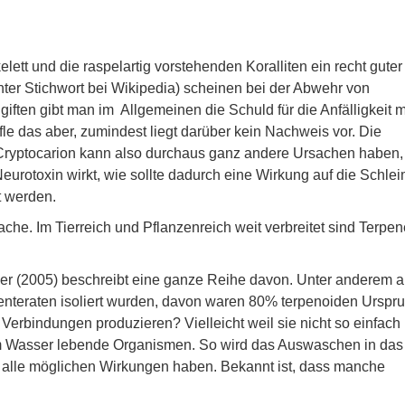
lett und die raspelartig vorstehenden Koralliten ein recht guter
er Stichwort bei Wikipedia) scheinen bei der Abwehr von
giften gibt man im Allgemeinen die Schuld für die Anfälligkeit
fle das aber, zumindest liegt darüber kein Nachweis vor. Die
ür Cryptocarion kann also durchaus ganz andere Ursachen haben,
Neurotoxin wirkt, wie sollte dadurch eine Wirkung auf die Schle
t werden.
che. Im Tierreich und Pflanzenreich weit verbreitet sind Terpen
er (2005) beschreibt eine ganze Reihe davon. Unter anderem a
enteraten isoliert wurden, davon waren 80% terpenoiden Urspr
Verbindungen produzieren? Vielleicht weil sie nicht so einfach
 im Wasser lebende Organismen. So wird das Auswaschen in das
lle möglichen Wirkungen haben. Bekannt ist, dass manche