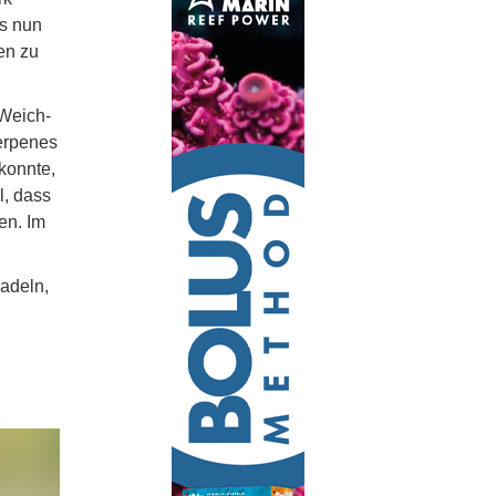
as nun
en zu
 Weich-
Terpenes
 konnte,
l, dass
en. Im
adeln,