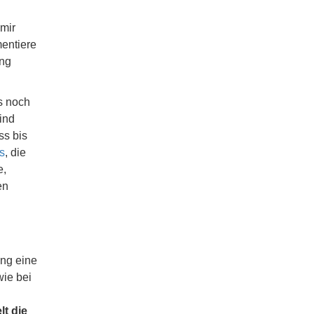
mir
mentiere
ung
ls noch
ind
ss bis
s
, die
e,
en
ung eine
wie bei
lt die