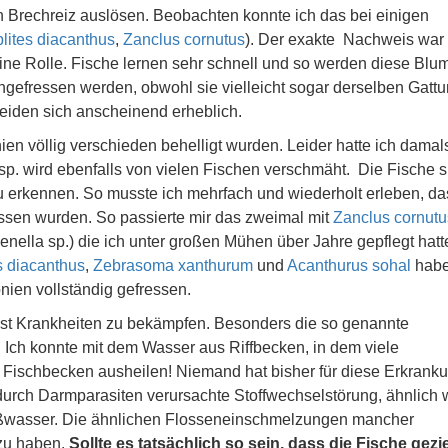
 Brechreiz auslösen. Beobachten konnte ich das bei einigen
lites diacanthus
,
Zanclus cornutus
). Der exakte Nachweis war 
keine Rolle. Fische lernen sehr schnell und so werden diese Blu
ngefressen werden, obwohl sie vielleicht sogar derselben Gatt
eiden sich anscheinend erheblich.
nien völlig verschieden behelligt wurden. Leider hatte ich dama
sp. wird ebenfalls von vielen Fischen verschmäht. Die Fische s
u erkennen. So musste ich mehrfach und wiederholt erleben, da
essen wurden. So passierte mir das zweimal mit
Zanclus cornutu
enella sp.) die ich unter großen Mühen über Jahre gepflegt hatt
s diacanthus
,
Zebrasoma xanthurum
und
Acanthurus sohal
hab
nien vollständig gefressen.
lbst Krankheiten zu bekämpfen. Besonders die so genannte
f. Ich konnte mit dem Wasser aus Riffbecken, in dem viele
n Fischbecken ausheilen! Niemand hat bisher für diese Erkrank
durch Darmparasiten verursachte Stoffwechselstörung, ähnlich 
ßwasser. Die ähnlichen Flosseneinschmelzungen mancher
zu haben.
Sollte es tatsächlich so sein, dass die Fische gezie