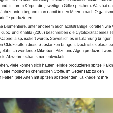
d in ihrem Körper die jeweiligen Gifte speichern. Was hat d
zten Jahrzehnten begann man damit in den Meeren nach Organism
rtoffe produzieren.
e Blumentiere, unter anderem auch achtstrahlige Korallen wie
 Kuoc und Khalila (2008) beschreiben die Cytotoxizität eines 
Capnella sp. isoliert wurde. Soweit ich es in Erfahrung bringen
n Oktokorallen diese Substanzen bringen. Doch ist es plausibe
 gefährlich werdende Mikroben, Pilze und Algen produziert werd
enste Abwehrmechanismen entwickeln.
en, viele können sich häuten, einige produzieren spitze Kalkn
n alle möglichen chemischen Stoffe. Im Gegensatz zu den
n Fällen (alle Arten mit spitzen abstehenden Kalknadeln) ihre