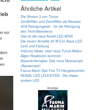
Ähnliche Artikel
rieb
Die Stream 3 von Tunze
Zeolithfilter und Zeovitfilter als Bausatz
VCA Reinigungsset - für die Reinigung
des Technikbeckens
oo vor
Das ist die neue Kessil LED AP9X
en
Die neuen Arcadia 30 W Eco Aqua LED
Licht und Färbung
Interzoo News: zwei neue Tunze Makro
nders
Algen Reaktoren kommen
im
Aquarienfernglas: Das neue Mesoscope
nen
(Aquascope)
Fauna Marin Star Fire T5 Hängeleuchten
KESSIL LED LEUCHTEN - Die etwas
andere LED
Anzeige