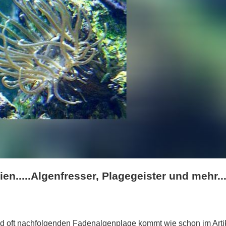
en.....Algenfresser, Plagegeister und mehr..
nd oft nachfolgenden Fadenalgenplage kommt wie schon im Arti