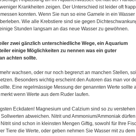
 weniger Krankheiten zeigen. Der Unterschied ist leider oft frap
 messen konnten. Wenn Sie nun so eine Garnele in ein Wasser 
 überleben. Wie alle Krebstiere sind sie gegen Dichteschwanku
ber einige Stunden langsam an das neue Wasser zu gewöhnen.
iler zwei gänzlich unterschiedliche Wege, ein Aquarium
eiler einige Möglichkeiten zu nennen was ein guter
n achten sollte.
ehr wachsen, oder nur noch begrenzt an manchen Stellen, sol
etzen. Besonders wichtig erscheint den Autoren das man vor 
ollte. Eine regelmässige Messung der genannten Werte sollte 
r merkt wenn Werte aus dem Ruder laufen.
tigsten Eckdaten! Magnesium und Calzium sind so zu verstehen
den Sollwerten abweichen. Nitrit und Ammonium/Ammoniak dürfen
rit sind schon in kleinsten Mengen Giftig, sowohl für Ihre Fis
hrer Tiere die Werte, oder geben nehmen Sie Wasser mit zu dem