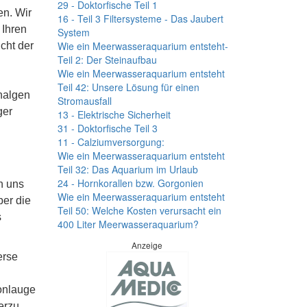
29 - Doktorfische Teil 1
en. Wir
16 - Teil 3 Filtersysteme - Das Jaubert
 Ihren
System
Wie ein Meerwasseraquarium entsteht-
cht der
Teil 2: Der Steinaufbau
Wie ein Meerwasseraquarium entsteht
Teil 42: Unsere Lösung für einen
nalgen
Stromausfall
ger
13 - Elektrische Sicherheit
31 - Doktorfische Teil 3
11 - Calziumversorgung:
Wie ein Meerwasseraquarium entsteht
Teil 32: Das Aquarium im Urlaub
24 - Hornkorallen bzw. Gorgonien
en uns
Wie ein Meerwasseraquarium entsteht
ber die
Teil 50: Welche Kosten verursacht ein
s
400 Liter Meerwasseraquarium?
Anzeige
erse
ronlauge
erzu