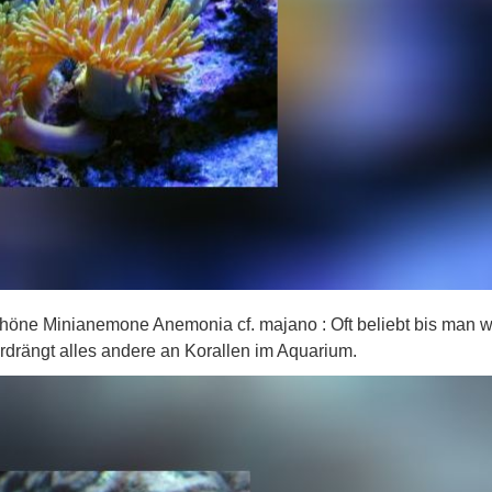
chöne Minianemone Anemonia cf. majano : Oft beliebt bis man 
verdrängt alles andere an Korallen im Aquarium.