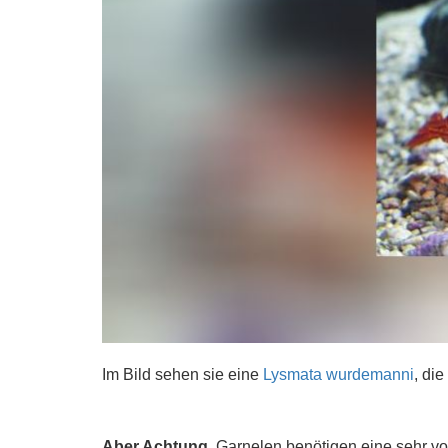
Im Bild sehen sie eine
Lysmata wurdemanni
, die
Aber Achtung,
Garnelen benötigen eine sehr vor