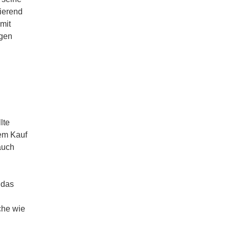
pierend
mit
ngen
lte
dem Kauf
auch
 das
che wie