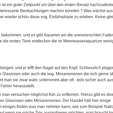
 ist ein guter Zeitpunkt um über den ersten Besatz nachzudenk
le interessante Beobachtungen machen konnten ? Was wächst aus
er wieder schön diese sog. Einfahrphase zu erleben. Keine glei
ge bekommen, und es gibt Aquarien wo die unerwünschten Fade
 die ersten Tiere entdecken die im Meerwasseraquarium weni
bürgert, und er trifft den Nagel auf den Kopf. Schliesslich plag
das Glasrosen oder auch die sog. Minianemonen die sich gerne ü
 man sie zwar wahr, unternimmt aber oft - teils sicher auch au
Fehler herausstellt.
 man versuchen möglichst früh zu enfternen. Hierzu gibt es div
von Glasrosen oder Minianemonen. Der Handel hält hier einige
net einiges finden was man nehmen kann, wie zum Beispiel Nat
gut wenn sie solche Tips ausprobieren möchten, man braucht hi