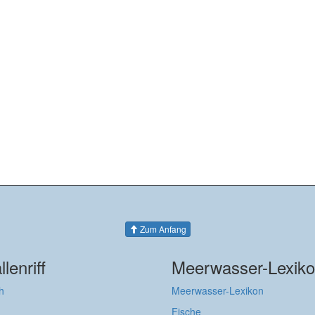
Zum Anfang
llenriff
Meerwasser-Lexik
h
Meerwasser-Lexikon
Fische