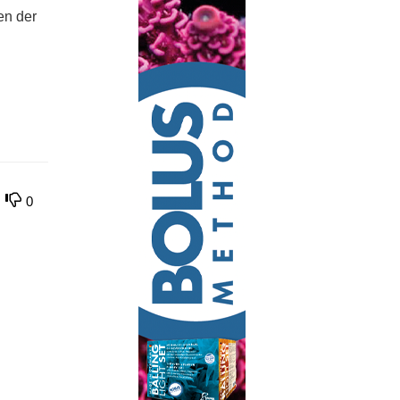
en der
0