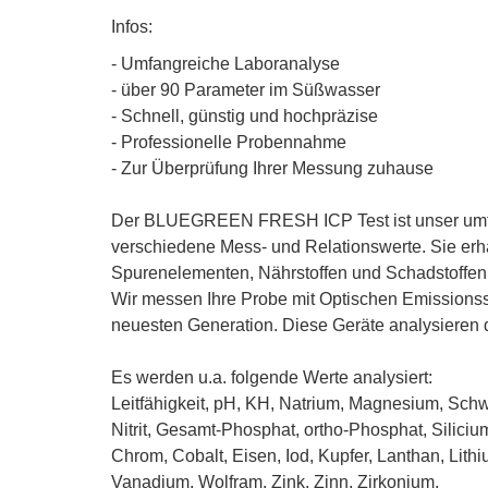
Infos:
- Umfangreiche Laboranalyse
- über 90 Parameter im Süßwasser
- Schnell, günstig und hochpräzise
- Professionelle Probennahme
- Zur Überprüfung Ihrer Messung zuhause
Der BLUEGREEN FRESH ICP Test ist unser umfan
verschiedene Mess- und Relationswerte. Sie erh
Spurenelementen, Nährstoffen und Schadstoffen
Wir messen Ihre Probe mit Optischen Emissions
neuesten Generation. Diese Geräte analysieren 
Es werden u.a. folgende Werte analysiert:
Leitfähigkeit, pH, KH, Natrium, Magnesium, Schwef
Nitrit, Gesamt-Phosphat, ortho-Phosphat, Siliciu
Chrom, Cobalt, Eisen, Iod, Kupfer, Lanthan, Lithi
Vanadium, Wolfram, Zink, Zinn, Zirkonium.