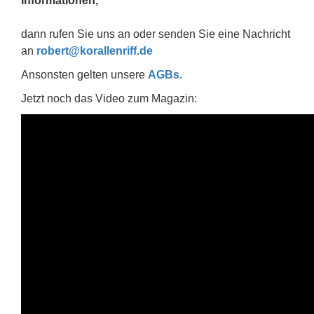
Informationen,
dann rufen Sie uns an oder senden Sie eine Nachricht
an
robert@korallenriff.de
Ansonsten gelten unsere
AGBs.
Jetzt noch das Video zum Magazin: