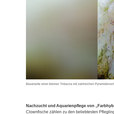
Basalseite einer kleinen Tridacna mit zahlreichen Pyramidens
Nachzucht und Aquarienpflege von „Farbhyb
Clownfische zählen zu den beliebtesten Pfleglin