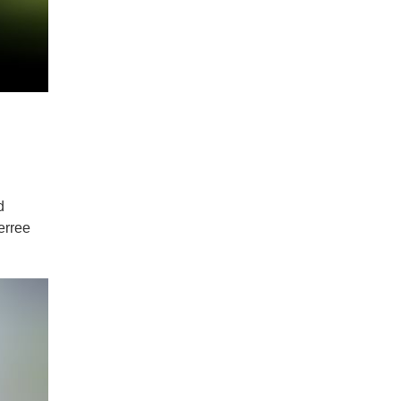
d
erree