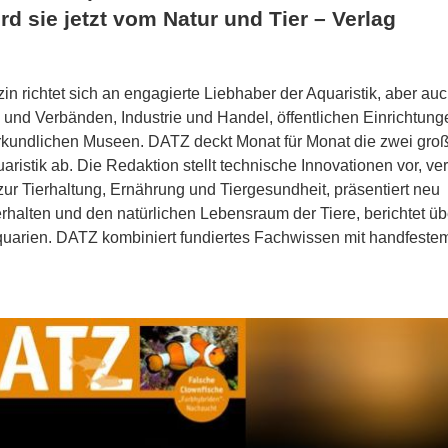
d sie jetzt vom Natur und Tier – Verlag
n richtet sich an engagierte Liebhaber der Aquaristik, aber au
 und Verbänden, Industrie und Handel, öffentlichen Einrichtung
rkundlichen Museen. DATZ deckt Monat für Monat die zwei gro
ik ab. Die Redaktion stellt technische Innovationen vor, verm
r Tierhaltung, Ernährung und Tiergesundheit, präsentiert neu
erhalten und den natürlichen Lebensraum der Tiere, berichtet üb
quarien. DATZ kombiniert fundiertes Fachwissen mit handfeste