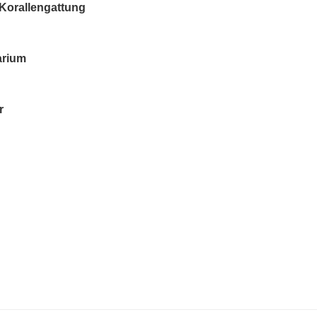
 Korallengattung
arium
r