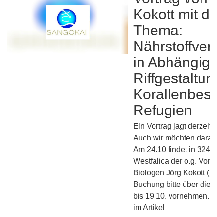
Kokott mit d
Thema:
Nährstoffver
in Abhängigk
Riffgestaltun
Korallenbes
Refugien
Ein Vortrag jagt derzeit
Auch wir möchten darau
Am 24.10 findet in 3245
Westfalica der o.g. Vort
Biologen Jörg Kokott (Sa
Buchung bitte über die S
bis 19.10. vornehmen. A
im Artikel