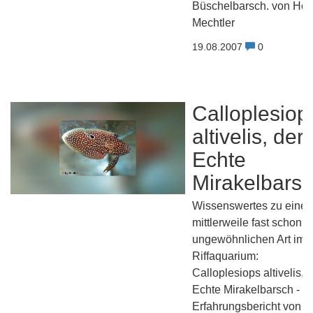
Büschelbarsch. von Her
Mechtler
19.08.2007
0
Calloplesiop
altivelis, der
Echte
Mirakelbars
Wissenswertes zu einer
mittlerweile fast schon
ungewöhnlichen Art im
Riffaquarium:
Calloplesiops altivelis, 
Echte Mirakelbarsch - E
Erfahrungsbericht von E