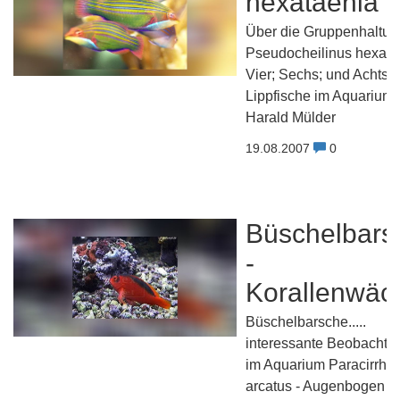
hexataenia
Über die Gruppenhaltun
Pseudocheilinus hexata
Vier; Sechs; und Achtstr
Lippfische im Aquarium
Harald Mülder
19.08.2007
0
Büschelbars
-
Korallenwäc
Büschelbarsche.....
interessante Beobachtu
im Aquarium Paracirrhit
arcatus - Augenbogen