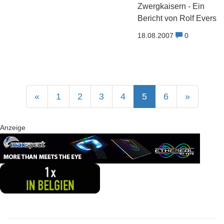
Zwergkaisern - Ein
Bericht von Rolf Evers
18.08.2007
0
«
1
2
3
4
5
6
»
Anzeige