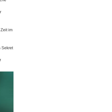
r
Zeit im
s Sekret
r