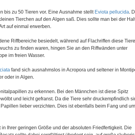
 bis zu 50 Tieren vor. Eine Ausnahme stellt
Eviota pellucida
. 
 kleinen Tierchen auf den Algen saß. Dies sollte man bei der Ha
Art auf einmal erwerben.
ene Riffbereiche besiedelt, während auf Flachriffen diese Tier
wuchs zu finden waren, hingen Sie an den Riffwänden unter
ppe im freien Wasser.
ciata
fand sich ausnahmslos in Acropora und seltener in Montip
er oder in Algen.
italpapillen zu erkennen. Bei den Männchen ist diese Spitz
ölbt und leicht gefranst. Da die Tiere sehr druckempfindlich s
Papillen lieber verzichten. Dies ist ebenfalls beim Fang und u
in Ihrer geringen Größe und der absoluten Friedfertigkeit. Die
Besatz sollte dabei sorgfältigst überlegt sein, auf große räuberi