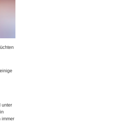
lüchten
einige
 unter
in
n immer