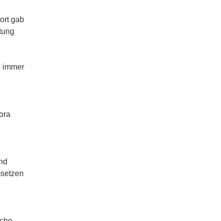
Dort gab
ltung
e immer
ora
ind
msetzen
sche