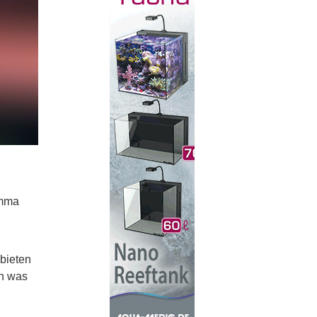
imma
ebieten
en was