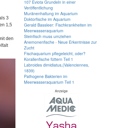
107 Eviota Grundeln in einer
Veröffentlichung
Muränenhaltung im Aquarium
als 3
Doktorfische im Aquarium
Gerald Bassleer: Fischkrankheiten im
en 1,5
Meerwasseraquarium
Steinfisch muss umziehen
mit den
Anemonenfische - Neue Erkentnisse zur
falt
Zucht
Fischaquarium pflegeleicht, oder?
Korallenfische füttern Teil 1
Labroides dimidiatus,(Valenciennes,
1839)
Pathogene Bakterien im
Meerwasseraquarium Teil 1
Anzeige