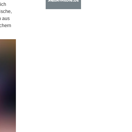
ich
ische,
n aus
schern