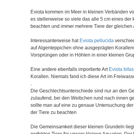
Eviota kommen im Meer in kleinen Verbänden von
es stellenweise so viele das alle 5 cm eines der
beachten und immer mehrere Tiere der gleichen 
Interessanterweise hat
Eviota pellucida
verschied
auf Algenteppichen ohne ausgeprägten Korallen
Vorsprüngen oder in Höhlen in einer kleinen Gru
Eine andere ebenfalls importierte Art
Eviota bifas
Korallen. Niemals fand ich diese Art im Freiwass
.
Die Geschlechtsunterschiede sind nur an den Gen
zulaufend, bei den Weibchen rund nach innen gew
sollte man auf eine zu genaue Untersuchung der 
der Tiere zu beachten
Die Gemeinsamkeit dieser kleinen Grundeln liegt 
perfekten Tiere für unsere kleinen Aquarien. Der 