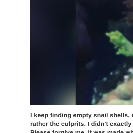
I keep finding empty snail shells, 
rather the culprits. I didn't exactl
Please forgive me, it was made wit