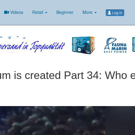
Videos
Retail
Beginner
More
Log in
m is created Part 34: Who 