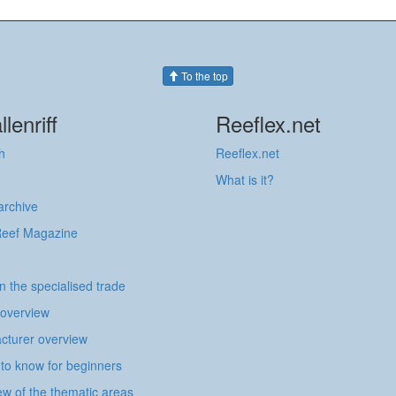
To the top
llenriff
Reeflex.net
h
Reeflex.net
What is it?
 archive
Reef Magazine
in the specialised trade
 overview
cturer overview
to know for beginners
w of the thematic areas