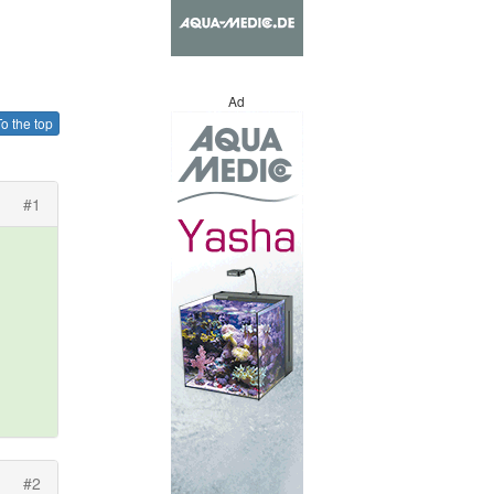
Ad
o the top
#1
#2