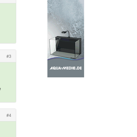
#3
e
#4