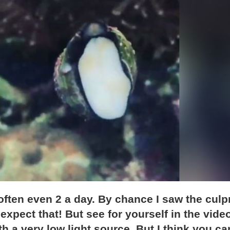
often even 2 a day. By chance I saw the culpr
y expect that! But see for yourself in the vide
h a very low light source. But I think you ca