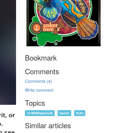
Bookmark
Comments
Comments (4)
Write comment
Topics
1x1MWAquaristik
Garnel
Schn
it, or
Similar articles
o.
n see