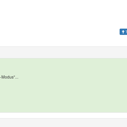
T
t-Modus"...