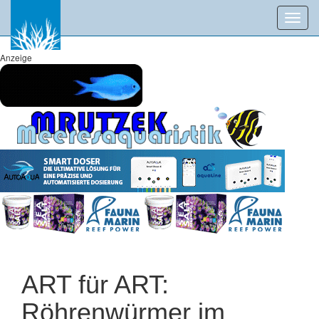
Toggl
navig
Anzeige
ART für ART:
Röhrenwürmer im