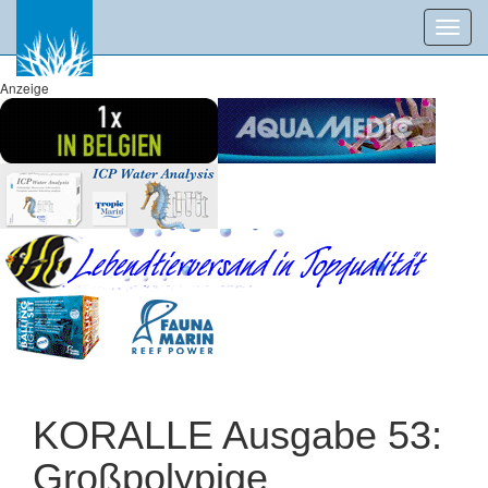
Toggl
navig
Anzeige
KORALLE Ausgabe 53:
Großpolypige