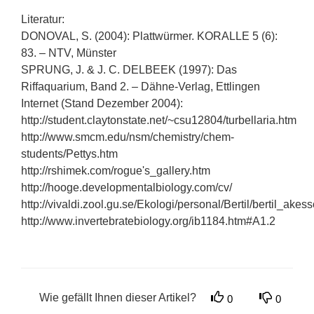
Literatur:
DONOVAL, S. (2004): Plattwürmer. KORALLE 5 (6):
83. – NTV, Münster
SPRUNG, J. & J. C. DELBEEK (1997): Das
Riffaquarium, Band 2. – Dähne-Verlag, Ettlingen
Internet (Stand Dezember 2004):
http://student.claytonstate.net/~csu12804/turbellaria.htm
http://www.smcm.edu/nsm/chemistry/chem-
students/Pettys.htm
http://rshimek.com/rogue's_gallery.htm
http://hooge.developmentalbiology.com/cv/
http://vivaldi.zool.gu.se/Ekologi/personal/Bertil/bertil_akes
http://www.invertebratebiology.org/ib1184.htm#A1.2
Wie gefällt Ihnen dieser Artikel?
0
0