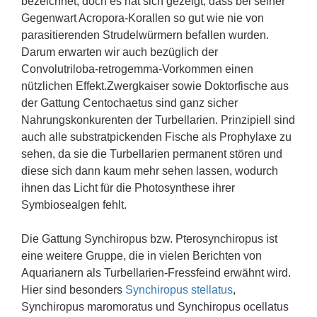
bezeichnet, doch es hat sich gezeigt, dass bei seiner
Gegenwart Acropora-Korallen so gut wie nie von
parasitierenden Strudelwürmern befallen wurden.
Darum erwarten wir auch bezüglich der
Convolutriloba-retrogemma-Vorkommen einen
nützlichen Effekt.Zwergkaiser sowie Doktorfische aus
der Gattung Centochaetus sind ganz sicher
Nahrungskonkurenten der Turbellarien. Prinzipiell sind
auch alle substratpickenden Fische als Prophylaxe zu
sehen, da sie die Turbellarien permanent stören und
diese sich dann kaum mehr sehen lassen, wodurch
ihnen das Licht für die Photosynthese ihrer
Symbiosealgen fehlt.
Die Gattung Synchiropus bzw. Pterosynchiropus ist
eine weitere Gruppe, die in vielen Berichten von
Aquarianern als Turbellarien-Fressfeind erwähnt wird.
Hier sind besonders
Synchiropus stellatus
,
Synchiropus maromoratus und Synchiropus ocellatus