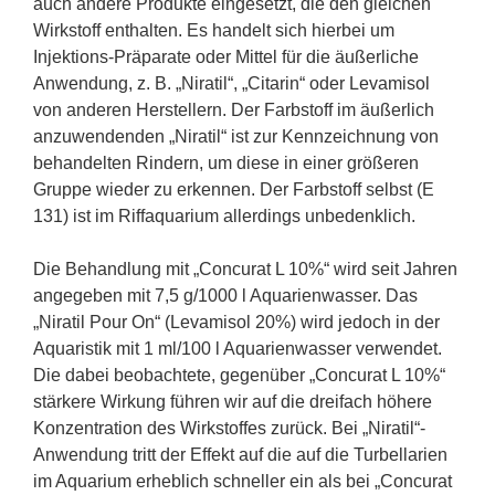
auch andere Produkte eingesetzt, die den gleichen
Wirkstoff enthalten. Es handelt sich hierbei um
Injektions-Präparate oder Mittel für die äußerliche
Anwendung, z. B. „Niratil“, „Citarin“ oder Levamisol
von anderen Herstellern. Der Farbstoff im äußerlich
anzuwendenden „Niratil“ ist zur Kennzeichnung von
behandelten Rindern, um diese in einer größeren
Gruppe wieder zu erkennen. Der Farbstoff selbst (E
131) ist im Riffaquarium allerdings unbedenklich.
Die Behandlung mit „Concurat L 10%“ wird seit Jahren
angegeben mit 7,5 g/1000 l Aquarienwasser. Das
„Niratil Pour On“ (Levamisol 20%) wird jedoch in der
Aquaristik mit 1 ml/100 l Aquarienwasser verwendet.
Die dabei beobachtete, gegenüber „Concurat L 10%“
stärkere Wirkung führen wir auf die dreifach höhere
Konzentration des Wirkstoffes zurück. Bei „Niratil“-
Anwendung tritt der Effekt auf die auf die Turbellarien
im Aquarium erheblich schneller ein als bei „Concurat