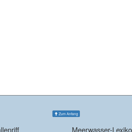
Zum Anfang
llenriff
Meerwasser-Lexik