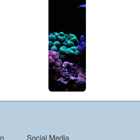
on
Social Media