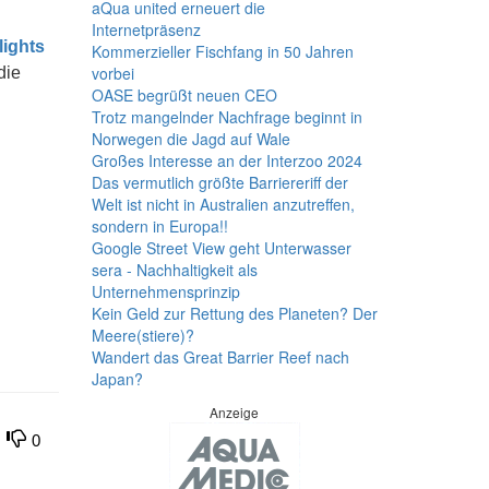
aQua united erneuert die
Internetpräsenz
lights
Kommerzieller Fischfang in 50 Jahren
vorbei
die
OASE begrüßt neuen CEO
Trotz mangelnder Nachfrage beginnt in
Norwegen die Jagd auf Wale
Großes Interesse an der Interzoo 2024
Das vermutlich größte Barriereriff der
Welt ist nicht in Australien anzutreffen,
sondern in Europa!!
Google Street View geht Unterwasser
sera - Nachhaltigkeit als
Unternehmensprinzip
Kein Geld zur Rettung des Planeten? Der
Meere(stiere)?
Wandert das Great Barrier Reef nach
Japan?
Anzeige
0