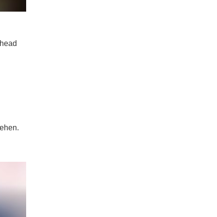
rhead
tehen.