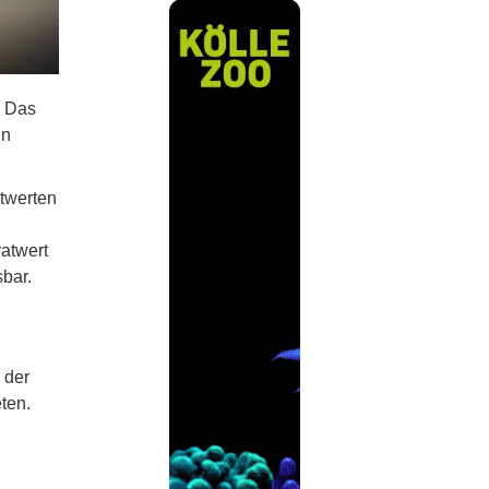
. Das
en
atwerten
atwert
sbar.
 der
ten.