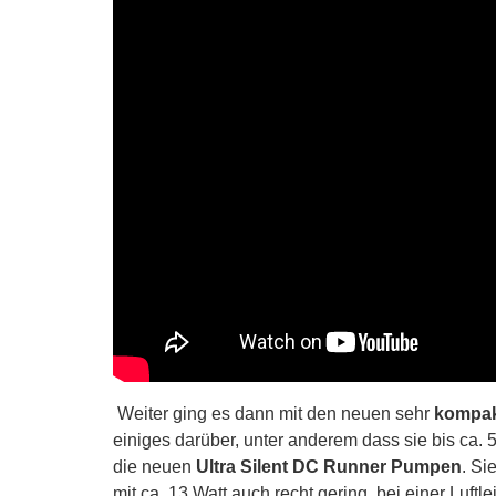
Weiter ging es dann mit den neuen sehr
kompak
einiges darüber, unter anderem dass sie bis ca.
die neuen
Ultra Silent DC Runner Pumpen
. Si
mit ca. 13 Watt auch recht gering, bei einer Luftle