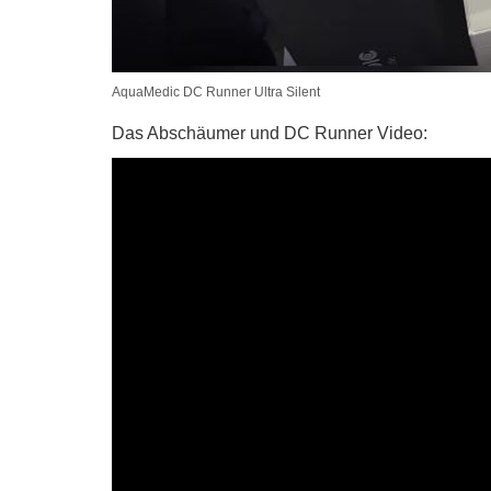
AquaMedic DC Runner Ultra Silent
Das Abschäumer und DC Runner Video: