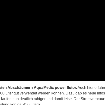
ten Abschäumern
AquaMedic power flotor.
Auch hier erfahr
 500 Liter gut verwendet werden können. Dazu gab es neue Infos
e laufen nun deutlich ruhiger und damit leise. Der Stromverbrauc
istung von ca. 450 Litern.