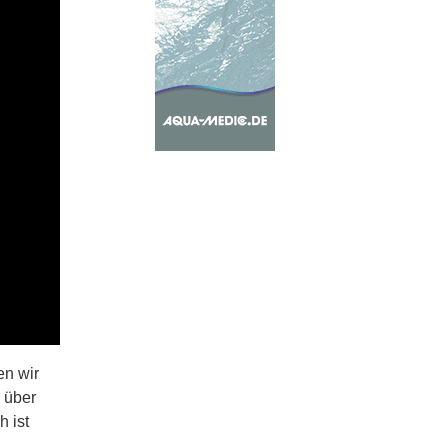
en wir
 über
h ist