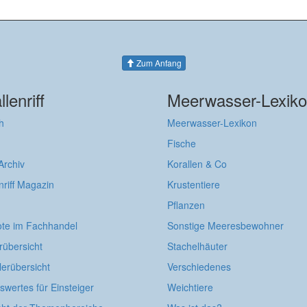
Zum Anfang
llenriff
Meerwasser-Lexik
h
Meerwasser-Lexikon
Fische
 Archiv
Korallen & Co
nriff Magazin
Krustentiere
Pflanzen
te im Fachhandel
Sonstige Meeresbewohner
rübersicht
Stachelhäuter
lerübersicht
Verschiedenes
wertes für Einsteiger
Weichtiere