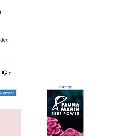
i
rden.
0
Anzeige
 Anfang