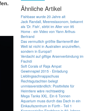
fen.
Ähnliche Artikel
Fishbase wurde 20 Jahre alt
Jack Randall, Meerestaxonom, bekannt
als 'Dr. Fish', stirbt im Alter von 95
Home - ein Video von Yann Arthus-
Bertrand
Das vermutlich größte Barriereriff der
Welt ist nicht in Australien anzutreffen,
sondern in Europa!!
Verdacht auf giftige Arsenverbindung im
Fischöl
Soft Corals of Raja Ampat
Gewinnspiel 2015 - Einladung
Lieblingsschnappschuss
Rechtsgutachten belegt
unmissverständlich: Positivliste für
Heimtiere wäre rechtswidrig
Mega Tanks XXL. Ein 6 Tonnen
Aquarium muss durch das Dach in ein
Einkaufszentrum in Fürth - Teil 1
Kommerzieller Fischfang in 50 Jahren