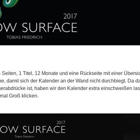
 Seiten, 1 Titel, 12 Monate und eine Rückseite mit einer Übersi
pe, damit sich der Kalender an der Wand nicht durchbiegt. Da d
erabdrücke ist, haben wir den Kalender extra einschweißen lass
 mal Groß klicken.