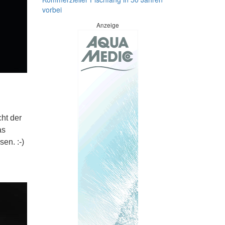
vorbei
Anzeige
cht der
as
en. :-)