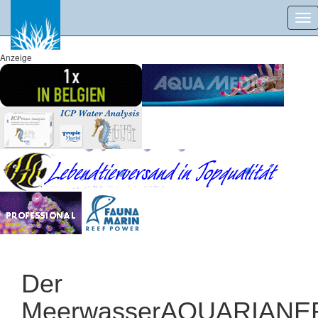
Tog
nav
Anzeige
Der
MeerwasserAQUARIANE