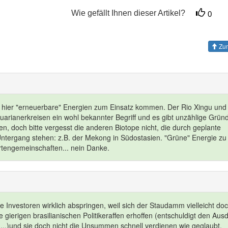
Wie gefällt Ihnen dieser Artikel?
0
Zum
ie hier "erneuerbare" Energien zum Einsatz kommen. Der Rio Xingu und
uarianerkreisen ein wohl bekannter Begriff und es gibt unzählige Grün
en, doch bitte vergesst die anderen Biotope nicht, die durch geplante
tergang stehen: z.B. der Mekong in Südostasien. "Grüne" Energie zu
rtengemeinschaften... nein Danke.
e Investoren wirklich abspringen, weil sich der Staudamm vielleicht do
se gierigen brasilianischen Politikeraffen erhoffen (entschuldigt den Aus
ch...)und sie doch nicht die Unsummen schnell verdienen wie geglaubt.