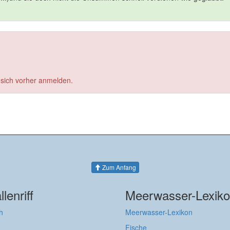
 sich vorher anmelden.
Zum Anfang
llenriff
Meerwasser-Lexik
h
Meerwasser-Lexikon
Fische