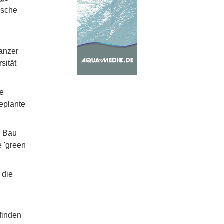
rsche
ganzer
sität
me
geplante
m Bau
e 'green
 die
finden