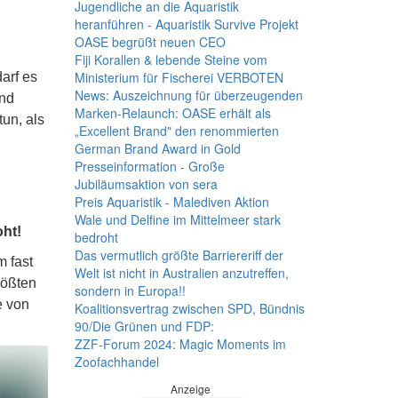
Jugendliche an die Aquaristik
heranführen - Aquaristik Survive Projekt
OASE begrüßt neuen CEO
Fiji Korallen & lebende Steine vom
Ministerium für Fischerei VERBOTEN
arf es
News: Auszeichnung für überzeugenden
und
Marken-Relaunch: OASE erhält als
tun, als
„Excellent Brand" den renommierten
German Brand Award in Gold
Presseinformation - Große
Jubiläumsaktion von sera
Preis Aquaristik - Malediven Aktion
Wale und Delfine im Mittelmeer stark
ht!
bedroht
Das vermutlich größte Barriereriff der
m fast
Welt ist nicht in Australien anzutreffen,
rößten
sondern in Europa!!
e von
Koalitionsvertrag zwischen SPD, Bündnis
90/Die Grünen und FDP:
ZZF-Forum 2024: Magic Moments im
Zoofachhandel
Anzeige