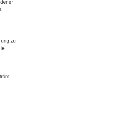
ndener
n.
erung zu
die
tröm.