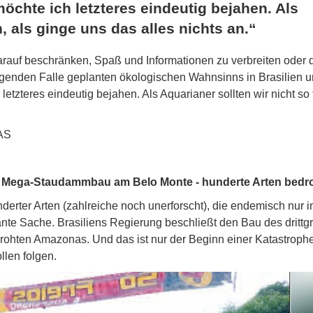
öchte ich letzteres eindeutig bejahen. Als
n, als ginge uns das alles nichts an.“
 darauf beschränken, Spaß und Informationen zu verbreiten oder d
iegenden Falle geplanten ökologischen Wahnsinns in Brasilien 
etzteres eindeutig bejahen. Als Aquarianer sollten wir nicht so 
AS
: Mega-Staudammbau am Belo Monte - hunderte Arten bedro
erter Arten (zahlreiche noch unerforscht), die endemisch nur i
nte Sache. Brasiliens Regierung beschließt den Bau des drittg
rohten Amazonas. Und das ist nur der Beginn einer Katastroph
len folgen.