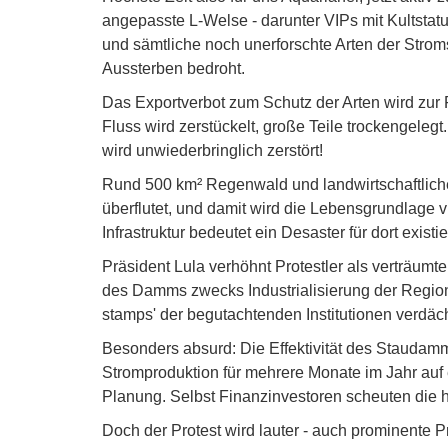
angepasste L-Welse - darunter VIPs mit Kultstat
und sämtliche noch unerforschte Arten der Str
Aussterben bedroht.
Das Exportverbot zum Schutz der Arten wird zur F
Fluss wird zerstückelt, große Teile trockengelegt
wird unwiederbringlich zerstört!
Rund 500 km² Regenwald und landwirtschaftlich
überflutet, und damit wird die Lebensgrundlage vi
Infrastruktur bedeutet ein Desaster für dort exist
Präsident Lula verhöhnt Protestler als verträum
des Damms zwecks Industrialisierung der Region 
stamps' der begutachtenden Institutionen verdäch
Besonders absurd: Die Effektivität des Staudamm
Stromproduktion für mehrere Monate im Jahr auf
Planung. Selbst Finanzinvestoren scheuten die h
Doch der Protest wird lauter - auch prominente