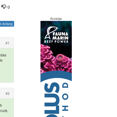
0
Anzeige
 Anfang
#1
 das
de
#2
ch
druck,