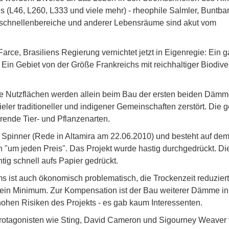
us (L46, L260, L333 und viele mehr) - rheophile Salmler, Buntba
omschnellenbereiche und anderer Lebensräume sind akut vom
arce, Brasiliens Regierung vernichtet jetzt in Eigenregie: Ein 
. Ein Gebiet von der Größe Frankreichs mit reichhaltiger Biodiver
e Nutzflächen werden allein beim Bau der ersten beiden Däm
eler traditioneller und indigener Gemeinschaften zerstört. Die 
ierende Tier- und Pflanzenarten.
te Spinner (Rede in Altamira am 22.06.2010) und besteht auf de
"um jeden Preis". Das Projekt wurde hastig durchgedrückt. Di
tig schnell aufs Papier gedrückt.
s ist auch ökonomisch problematisch, die Trockenzeit reduziert
 ein Minimum. Zur Kompensation ist der Bau weiterer Dämme in
ohen Risiken des Projekts - es gab kaum Interessenten.
 Protagonisten wie Sting, David Cameron und Sigourney Weaver 