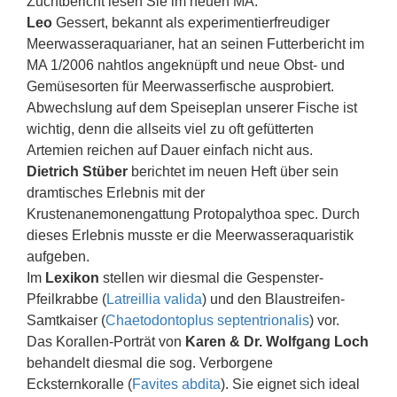
Zuchtbericht lesen Sie im neuen MA.
Leo
Gessert, bekannt als experimentierfreudiger
Meerwasseraquarianer, hat an seinen Futterbericht im
MA 1/2006 nahtlos angeknüpft und neue Obst- und
Gemüsesorten für Meerwasserfische ausprobiert.
Abwechslung auf dem Speiseplan unserer Fische ist
wichtig, denn die allseits viel zu oft gefütterten
Artemien reichen auf Dauer einfach nicht aus.
Dietrich Stüber
berichtet im neuen Heft über sein
dramtisches Erlebnis mit der
Krustenanemonengattung Protopalythoa spec. Durch
dieses Erlebnis musste er die Meerwasseraquaristik
aufgeben.
Im
Lexikon
stellen wir diesmal die Gespenster-
Pfeilkrabbe (
Latreillia valida
) und den Blaustreifen-
Samtkaiser (
Chaetodontoplus septentrionalis
) vor.
Das Korallen-Porträt von
Karen & Dr. Wolfgang Loch
behandelt diesmal die sog. Verborgene
Ecksternkoralle (
Favites abdita
). Sie eignet sich ideal