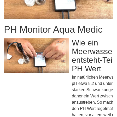
PH Monitor Aqua Medic
Wie ein
Meerwasser
entsteht-Teil
PH Wert
Im natürlichen Meerwass
pH etwa 8,2 und unterli
starken Schwankungen. 
daher ein Wert zwischen
anzustreben. So macht e
den PH Wert regelmäßig
halten, vor allem weil d