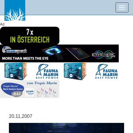
Toggl
navig
Ad
20.11.2007