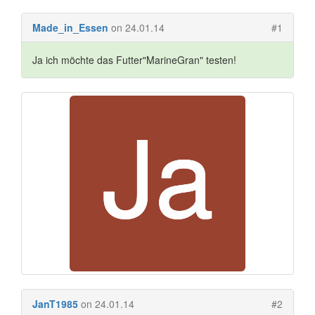
Made_in_Essen
on 24.01.14
#1
Ja ich möchte das Futter"MarineGran" testen!
JanT1985
on 24.01.14
#2