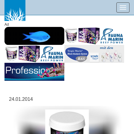
Toggl
navig
Ad
24.01.2014