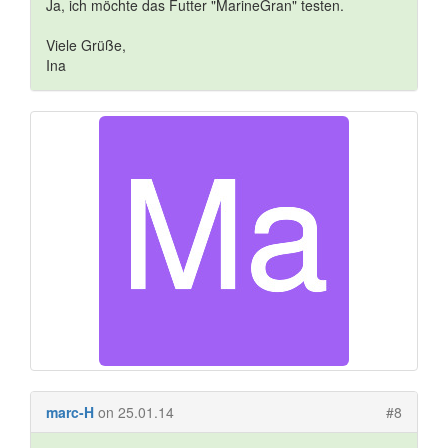
Ja, ich möchte das Futter "MarineGran" testen.
Viele Grüße,
Ina
marc-H
on 25.01.14
#8