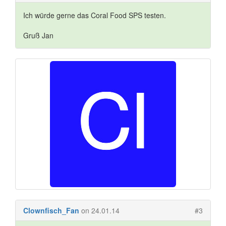
Ich würde gerne das Coral Food SPS testen.
Gruß Jan
Clownfisch_Fan
on 24.01.14
#3