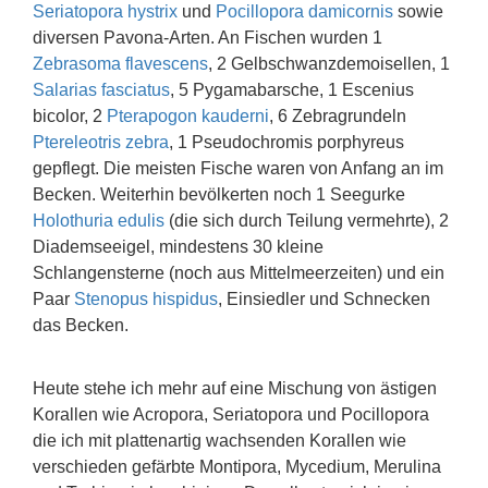
Seriatopora hystrix
und
Pocillopora damicornis
sowie
diversen Pavona-Arten. An Fischen wurden 1
Zebrasoma flavescens
, 2 Gelbschwanzdemoisellen, 1
Salarias fasciatus
, 5 Pygamabarsche, 1 Escenius
bicolor, 2
Pterapogon kauderni
, 6 Zebragrundeln
Ptereleotris zebra
, 1 Pseudochromis porphyreus
gepflegt. Die meisten Fische waren von Anfang an im
Becken. Weiterhin bevölkerten noch 1 Seegurke
Holothuria edulis
(die sich durch Teilung vermehrte), 2
Diademseeigel, mindestens 30 kleine
Schlangensterne (noch aus Mittelmeerzeiten) und ein
Paar
Stenopus hispidus
, Einsiedler und Schnecken
das Becken.
Heute stehe ich mehr auf eine Mischung von ästigen
Korallen wie Acropora, Seriatopora und Pocillopora
die ich mit plattenartig wachsenden Korallen wie
verschieden gefärbte Montipora, Mycedium, Merulina