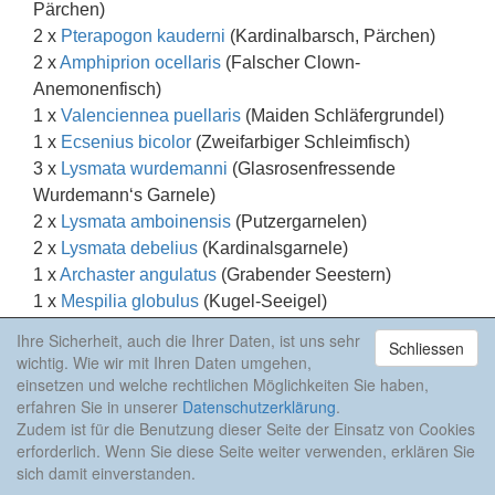
Pärchen)
2 x
Pterapogon kauderni
(Kardinalbarsch, Pärchen)
2 x
Amphiprion ocellaris
(Falscher Clown-
Anemonenfisch)
1 x
Valenciennea puellaris
(Maiden Schläfergrundel)
1 x
Ecsenius bicolor
(Zweifarbiger Schleimfisch)
3 x
Lysmata wurdemanni
(Glasrosenfressende
Wurdemann‘s Garnele)
2 x
Lysmata amboinensis
(Putzergarnelen)
2 x
Lysmata debelius
(Kardinalsgarnele)
1 x
Archaster angulatus
(Grabender Seestern)
1 x
Mespilia globulus
(Kugel-Seeigel)
Ihre Sicherheit, auch die Ihrer Daten, ist uns sehr
Schliessen
wichtig. Wie wir mit Ihren Daten umgehen,
Korallen
einsetzen und welche rechtlichen Möglichkeiten Sie haben,
erfahren Sie in unserer
Datenschutzerklärung
.
Das Becken ist mit gemischtem Besatz eingerichtet
Zudem ist für die Benutzung dieser Seite der Einsatz von Cookies
wobei die Dominanz auf größeren LPS liegt.
erforderlich. Wenn Sie diese Seite weiter verwenden, erklären Sie
sich damit einverstanden.