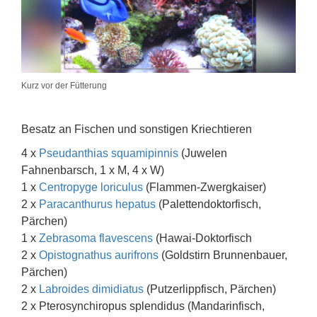
Kurz vor der Fütterung
Besatz an Fischen und sonstigen Kriechtieren
4 x
Pseudanthias squamipinnis
(Juwelen
Fahnenbarsch, 1 x M, 4 x W)
1 x
Centropyge loriculus
(Flammen-Zwergkaiser)
2 x
Paracanthurus hepatus
(Palettendoktorfisch,
Pärchen)
1 x
Zebrasoma flavescens
(Hawai-Doktorfisch
2 x
Opistognathus aurifrons
(Goldstirn Brunnenbauer,
Pärchen)
2 x
Labroides dimidiatus
(Putzerlippfisch, Pärchen)
2 x Pterosynchiropus splendidus (Mandarinfisch,