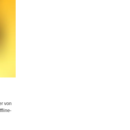
er von
fline-