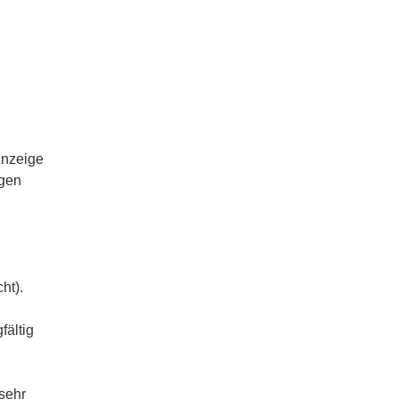
Anzeige
igen
ht).
fältig
 sehr