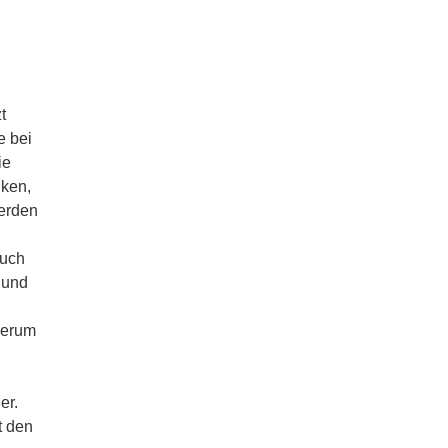
t
e bei
ie
nken,
werden
auch
 und
derum
er.
t den