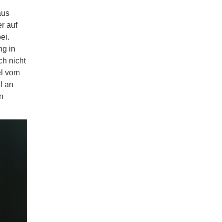
aus
r auf
ei.
ng in
ch nicht
el vom
l an
n