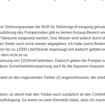
ine Strömungspumpe die NUR für Strömungs-Erzeugung genutz
Ausführung des Pumpenrades gibt es keinen Ansaug-Bereich wi
ilterpume eingesetzt werden. Das Wasser wird seitlich durch d
gen Strahl nach vorne wieder abgegeben. Ich hatte zuerst Bede
on bis zu 12000 Liter/Stunde angesaugt und dadurch getötet 
 dem nicht so ist.
pannung von 12/24Volt betrieben. Dadurch geben die Pumpen 
diese Sicherheitskleinspannung auch für die Aquarien Insassen
abel an den sogenannten Treiber (2) angeschlosssen, der wie
tzen, so steckt man den Treiber auch zusätzlich an den Controll
fhängung. Da waren so viele Kleinteile dabei, dass ich zuers