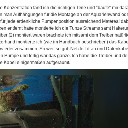
e Konzentration fand ich die richtigen Teile und "baute" mir dar
 man Aufhängungen für die Montage an der Aquarienwand ode
für jede erdenkliche Pumpenposition ausreichend Matereal dab
entfernt hatte montierte ich die Tunze Streams samt Halteru
ber (2) montiert waren brachete ich mitsamt dem Treiber natürli
rzerhand montierte ich (wie im Handbuch beschrieben) das Kab
 wieder zusammen. So weit so gut. Netzteil dran und Datenkabe
ten Pumpe und fertig war das ganze. Ich habe die Treiber und de
 die Kabel einigermaßen aufgeräumt.