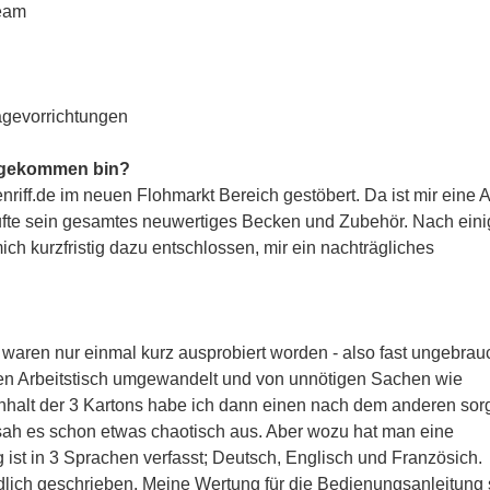
ream
gevorrichtungen
 gekommen bin?
enriff.de im neuen Flohmarkt Bereich gestöbert. Da ist mir eine 
aufte sein gesamtes neuwertiges Becken und Zubehör. Nach ein
ch kurzfristig dazu entschlossen, mir ein nachträgliches
waren nur einmal kurz ausprobiert worden - also fast ungebrauc
en Arbeitstisch umgewandelt und von unnötigen Sachen wie
Inhalt der 3 Kartons habe ich dann einen nach dem anderen sorg
k sah es schon etwas chaotisch aus. Aber wozu hat man eine
st in 3 Sprachen verfasst; Deutsch, Englisch und Französich.
ändlich geschrieben. Meine Wertung für die Bedienungsanleitung