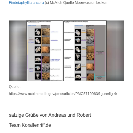
Fimbriaphyllia ancora
(c) McMich Quelle Meerwasser-lexikon
Quelle:
https://www.ncbi.nlm.nih.gov/pmc/articles/PMC5719963/figure/fig-4/
salzige Grüße von Andreas und Robert
Team Korallenriff.de