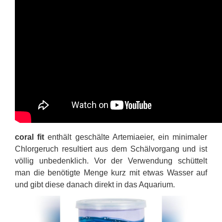
coral fit
enthält geschälte Artemiaeier, ein minimaler
Chlorgeruch resultiert aus dem Schälvorgang und ist
völlig unbedenklich. Vor der Verwendung schüttelt
man die benötigte Menge kurz mit etwas Wasser auf
und gibt diese danach direkt in das Aquarium.