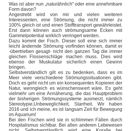
Was ist aber nun „naturähnlich“ oder eine annehmbare
Form davon?
Angestrebt wird von mir und vielen weiteren
Interessenten, eine Strömung, die nicht immer zu
100% gleich ist und einen Stofftransport gewährleistet.
Erst dann können auch strömungsarme Ecken mit
Gammelpotential wirklich verringert werden.
Dazu kommt der Fisch. Dieser soll eine sich immer
leicht ändernde Strömung vorfinden können, damit er
-übertrieben gesagt- nicht den ganzen Tag die immer
gleichen Flossenschläge machen muss. Dies wird
ebenso der Muskulatur sicherlich einen Gewinn
bringen.
Selbstverständlich gilt es zu bedenken, dass es im
Meer viele verschiedene Strömungssituationen gibt.
Doch es geht nicht um ein konsequentes Kopieren der
Natur, wenngleich es wünschenswert wäre. Es geht
vielmehr um eine Annäherung, die das Hauptproblem
der bisherigen Strömungssysteme ausmerzt, nämlich
Stereotypie,Unbeweglichkeit, Starrheit. Wir haben
2016 und ich meine, es ist langsam Zeit für Bewegung
im Aquarium!
Bei den Fischen wird sie in schlimmen Fällen durch
Hospitalismus sichtbar. Bei allen anderen Lebewesen
nicht. Selbstverständlich wird eine Koralle bei