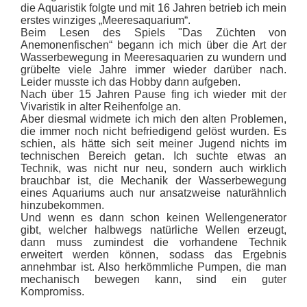
die Aquaristik folgte und mit 16 Jahren betrieb ich mein
erstes winziges „Meeresaquarium“.
Beim Lesen des Spiels "Das Züchten von
Anemonenfischen“ begann ich mich über die Art der
Wasserbewegung in Meeresaquarien zu wundern und
grübelte viele Jahre immer wieder darüber nach.
Leider musste ich das Hobby dann aufgeben.
Nach über 15 Jahren Pause fing ich wieder mit der
Vivaristik in alter Reihenfolge an.
Aber diesmal widmete ich mich den alten Problemen,
die immer noch nicht befriedigend gelöst wurden. Es
schien, als hätte sich seit meiner Jugend nichts im
technischen Bereich getan. Ich suchte etwas an
Technik, was nicht nur neu, sondern auch wirklich
brauchbar ist, die Mechanik der Wasserbewegung
eines Aquariums auch nur ansatzweise naturähnlich
hinzubekommen.
Und wenn es dann schon keinen Wellengenerator
gibt, welcher halbwegs natürliche Wellen erzeugt,
dann muss zumindest die vorhandene Technik
erweitert werden können, sodass das Ergebnis
annehmbar ist. Also herkömmliche Pumpen, die man
mechanisch bewegen kann, sind ein guter
Kompromiss.