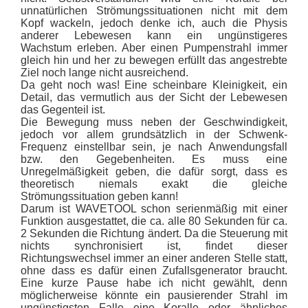
unnatürlichen Strömungssituationen nicht mit dem
Kopf wackeln, jedoch denke ich, auch die Physis
anderer Lebewesen kann ein ungünstigeres
Wachstum erleben. Aber einen Pumpenstrahl immer
gleich hin und her zu bewegen erfüllt das angestrebte
Ziel noch lange nicht ausreichend.
Da geht noch was! Eine scheinbare Kleinigkeit, ein
Detail, das vermutlich aus der Sicht der Lebewesen
das Gegenteil ist.
Die Bewegung muss neben der Geschwindigkeit,
jedoch vor allem grundsätzlich in der Schwenk-
Frequenz einstellbar sein, je nach Anwendungsfall
bzw. den Gegebenheiten. Es muss eine
Unregelmäßigkeit geben, die dafür sorgt, dass es
theoretisch niemals exakt die gleiche
Strömungssituation geben kann!
Darum ist WAVETOOL schon serienmäßig mit einer
Funktion ausgestattet, die ca. alle 80 Sekunden für ca.
2 Sekunden die Richtung ändert. Da die Steuerung mit
nichts synchronisiert ist, findet dieser
Richtungswechsel immer an einer anderen Stelle statt,
ohne dass es dafür einen Zufallsgenerator braucht.
Eine kurze Pause habe ich nicht gewählt, denn
möglicherweise könnte ein pausierender Strahl im
ungünstigsten Falle eine Koralle oder ähnliches